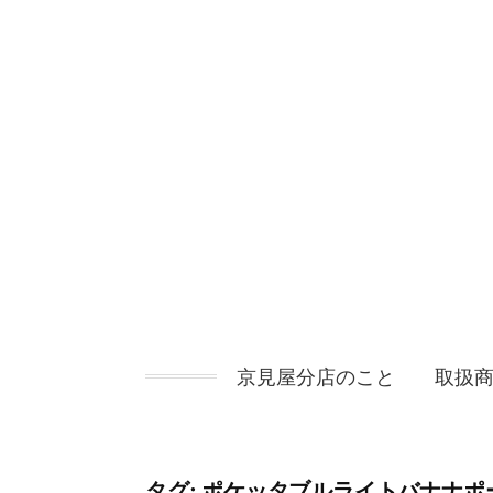
コ
ン
テ
ン
ツ
へ
ス
キ
ッ
プ
京見屋分店のこと
取扱
タグ:
ポケッタブルライトバナナポ