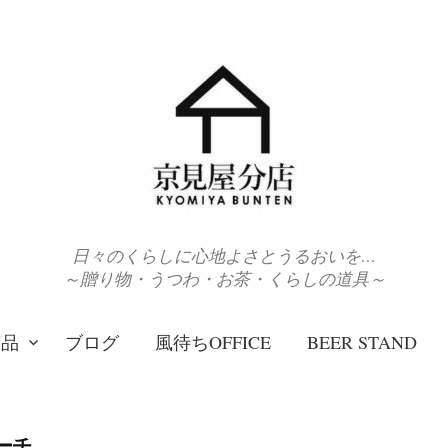
日々のくらしに心地よさとうるおいを…
～贈り物・うつわ・お茶・くらしの道具～
商品
ブログ
風待ちOFFICE
BEER STAND
ーチ