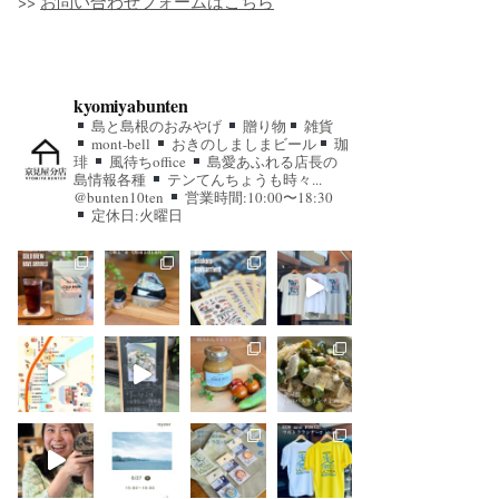
>>
お問い合わせフォームはこちら
kyomiyabunten
島と島根のおみやげ
贈り物
雑貨
mont-bell
おきのしましまビール
珈
琲
風待ちoffice
島愛あふれる店長の
島情報各種
テンてんちょうも時々...
@bunten10ten
営業時間:10:00〜18:30
定休日:火曜日