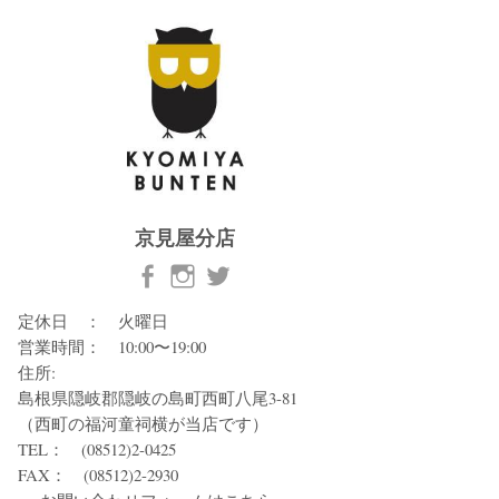
京見屋分店
定休日 ： 火曜日
営業時間： 10:00〜19:00
住所:
島根県隠岐郡隠岐の島町西町八尾3-81
（西町の福河童祠横が当店です）
TEL： (08512)2-0425
FAX： (08512)2-2930