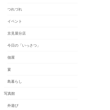
つれづれ
イベント
京見屋分店
今日の「いっさつ」
佃屋
宴
島暮らし
写真館
外遊び