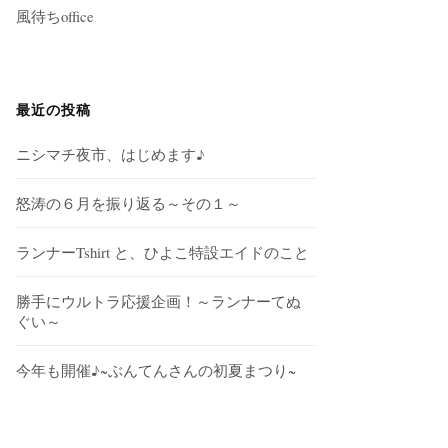
風待ちoffice
最近の投稿
ニシマチ夜市、はじめます♪
怒涛の６月を振り返る～その１～
ランナーTshirt と、ひよこ特設エイドのこと
勝手にウルトラ応援企画！～ランナーてぬ
ぐい～
今年も開催♪~ぶんてんさんの初夏まつり~