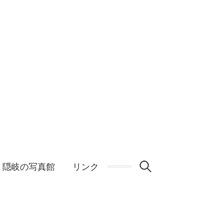
検
隠岐の写真館
リンク
索: