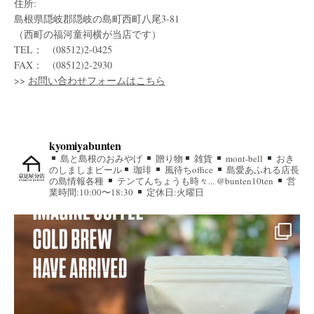
住所:
島根県隠岐郡隠岐の島町西町八尾3-81
（西町の福河童祠横が当店です）
TEL： (08512)2-0425
FAX： (08512)2-2930
>>
お問い合わせフォームはこちら
kyomiyabunten
島と島根のおみやげ
贈り物
雑貨
mont-bell
おき
のしましまビール
珈琲
風待ちoffice
島愛あふれる店長
の島情報各種
テンてんちょうも時々... @bunten10ten
営
業時間:10:00〜18:30
定休日:火曜日