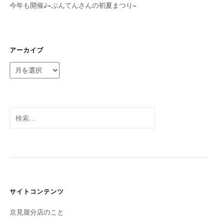
今年も開催♪~ぶんてんさんの初夏まつり~
アーカイブ
ア
ー
カ
イ
ブ
検
索:
サイトコンテンツ
京見屋分店のこと