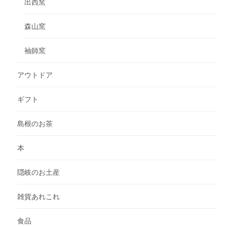
出西窯
森山窯
袖師窯
アウトドア
ギフト
島根のお茶
本
隠岐のお土産
雑貨あれこれ
食品