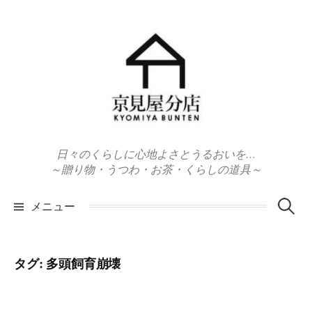
コ
ン
テ
ン
ツ
へ
ス
キ
日々のくらしに心地よさとうるおいを…
ッ
～贈り物・うつわ・お茶・くらしの道具～
プ
検
メニュー
索:
タグ:
多頭飼育崩壊