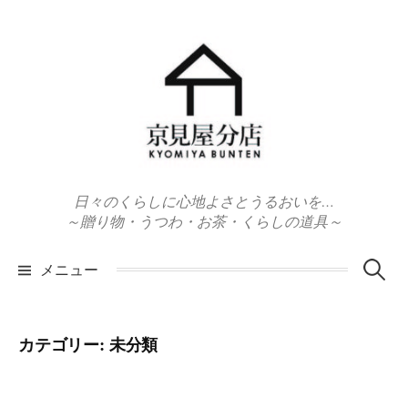
コ
ン
テ
ン
ツ
へ
ス
キ
日々のくらしに心地よさとうるおいを…
ッ
～贈り物・うつわ・お茶・くらしの道具～
プ
検
メニュー
索:
カテゴリー:
未分類