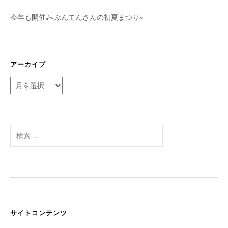
今年も開催♪~ぶんてんさんの初夏まつり~
アーカイブ
ア
ー
カ
イ
ブ
検
索:
サイトコンテンツ