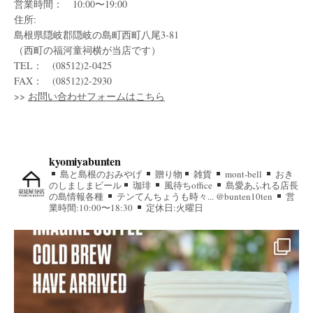
営業時間： 10:00〜19:00
住所:
島根県隠岐郡隠岐の島町西町八尾3-81
（西町の福河童祠横が当店です）
TEL： (08512)2-0425
FAX： (08512)2-2930
>>
お問い合わせフォームはこちら
kyomiyabunten
島と島根のおみやげ
贈り物
雑貨
mont-bell
おき
のしましまビール
珈琲
風待ちoffice
島愛あふれる店長
の島情報各種
テンてんちょうも時々... @bunten10ten
営
業時間:10:00〜18:30
定休日:火曜日