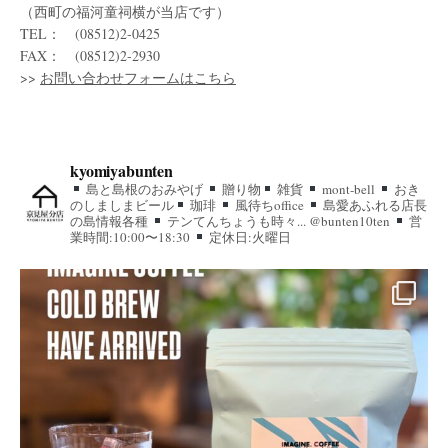
（西町の福河童祠横が当店です）
TEL： (08512)2-0425
FAX： (08512)2-2930
>>
お問い合わせフォームはこちら
kyomiyabunten
島と島根のおみやげ
贈り物
雑貨
mont-bell
おき
のしましまビール
珈琲
風待ちoffice
島愛あふれる店長
の島情報各種
テンてんちょうも時々... @bunten10ten
営
業時間:10:00〜18:30
定休日:火曜日