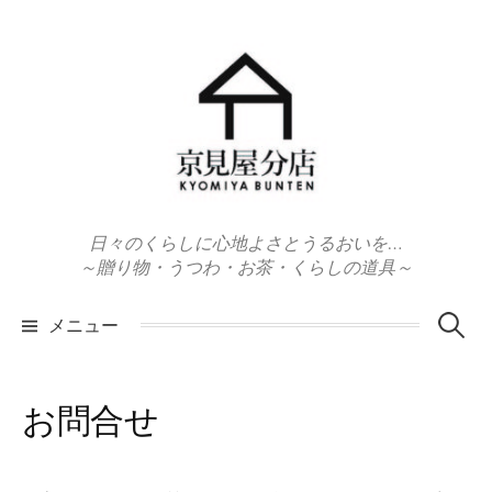
コ
ン
テ
ン
ツ
へ
ス
キ
日々のくらしに心地よさとうるおいを…
ッ
～贈り物・うつわ・お茶・くらしの道具～
プ
検
メニュー
索:
お問合せ