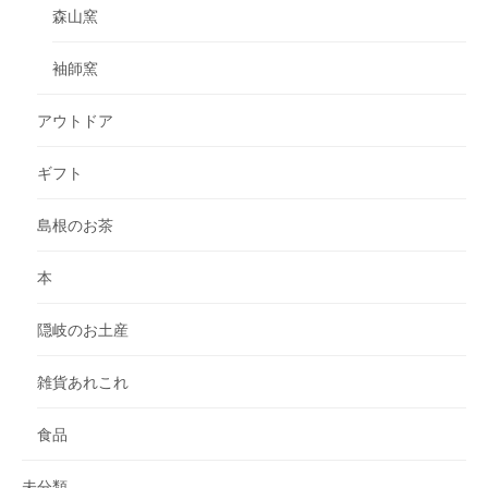
森山窯
袖師窯
アウトドア
ギフト
島根のお茶
本
隠岐のお土産
雑貨あれこれ
食品
未分類