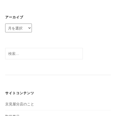
アーカイブ
ア
ー
カ
イ
ブ
検
索:
サイトコンテンツ
京見屋分店のこと