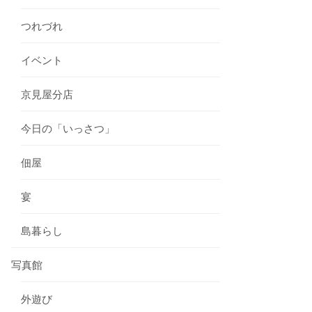
つれづれ
イベント
京見屋分店
今日の「いっさつ」
佃屋
宴
島暮らし
写真館
外遊び