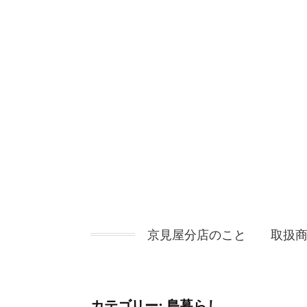
コ
ン
テ
ン
ツ
へ
ス
キ
ッ
プ
京見屋分店のこと
取扱
カテゴリー:
島暮らし