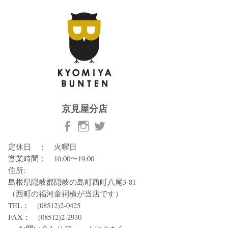
京見屋分店
定休日 ： 火曜日
営業時間： 10:00〜19:00
住所:
島根県隠岐郡隠岐の島町西町八尾3-81
（西町の福河童祠横が当店です）
TEL： (08512)2-0425
FAX： (08512)2-2930