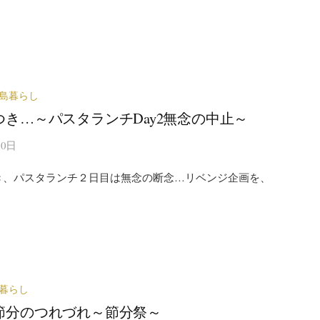
島暮らし
つき…～パスタランチDay2無念の中止～
10日
き、パスタランチ２日目は無念の断念…リベンジ企画を、
暮らし
節分のつれづれ～節分祭～