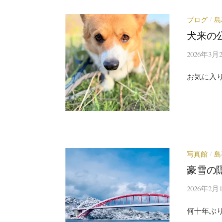
ブログ
島
/
犬来の
2026年3月
お気に入
写真館
島
/
豪雪の隠
2026年2月
何十年ぶ