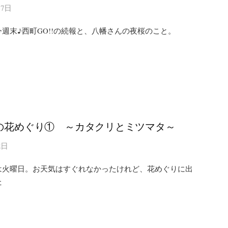
17日
週末♪西町GO!!の続報と、八幡さんの夜桜のこと。
の花めぐり① ～カタクリとミツマタ～
2日
は火曜日。お天気はすぐれなかったけれど、花めぐりに出
た