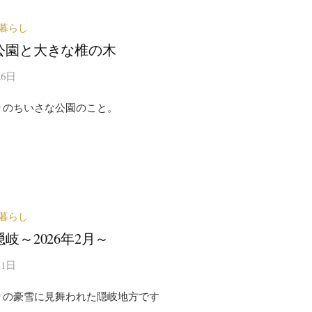
暮らし
公園と大きな椎の木
26日
りのちいさな公園のこと。
暮らし
岐～2026年2月～
11日
りの豪雪に見舞われた隠岐地方です