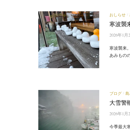
おしらせ
/
寒波襲
2026年1月
寒波襲来
あみもの
ブログ
島
/
大雪警
2026年1月
今季最大