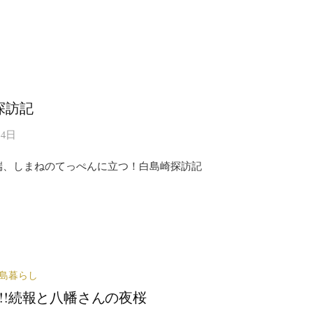
探訪記
14日
端、しまねのてっぺんに立つ！白島崎探訪記
島暮らし
!!続報と八幡さんの夜桜