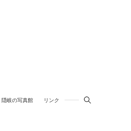
検
隠岐の写真館
リンク
索: