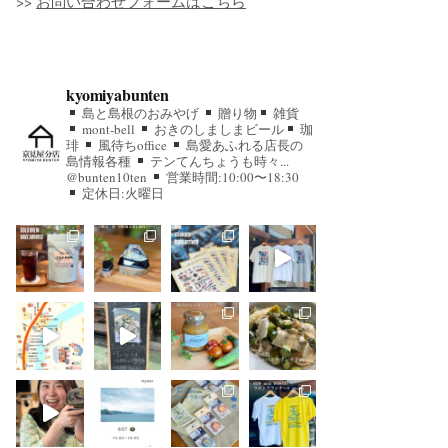
>>
お問い合わせフォームはこちら
kyomiyabunten
島と島根のおみやげ
贈り物
雑貨
mont-bell
おきのしましまビール
珈
琲
風待ちoffice
島愛あふれる店長の
島情報各種
テンてんちょうも時々...
@bunten10ten
営業時間:10:00〜18:30
定休日:火曜日