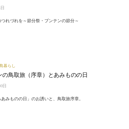
4日
のつれづれを～節分祭・ブンテンの節分～
島暮らし
ンの鳥取旅（序章）とあみものの日
30日
るあみものの日」のお誘いと、鳥取旅序章。