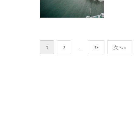
投
1
2
…
33
次へ »
稿
の
ペ
ー
ジ
送
り