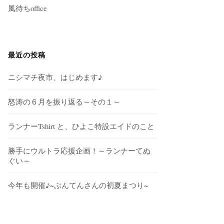
風待ちoffice
最近の投稿
ニシマチ夜市、はじめます♪
怒涛の６月を振り返る～その１～
ランナーTshirt と、ひよこ特設エイドのこと
勝手にウルトラ応援企画！～ランナーてぬ
ぐい～
今年も開催♪~ぶんてんさんの初夏まつり~