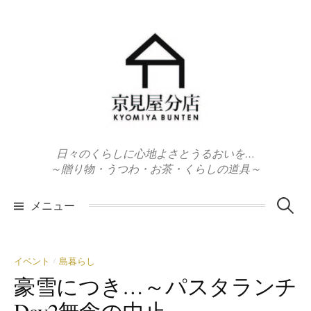
コ
ン
テ
ン
ツ
へ
ス
キ
日々のくらしに心地よさとうるおいを…
ッ
～贈り物・うつわ・お茶・くらしの道具～
プ
検
メニュー
索:
イベント
島暮らし
/
豪雪につき…～パスタランチ