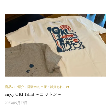
商品のご紹介
隠岐のお土産
雑貨あれこれ
/
/
enjoy OKI Tshirt ～コットン～
2023年9月27日