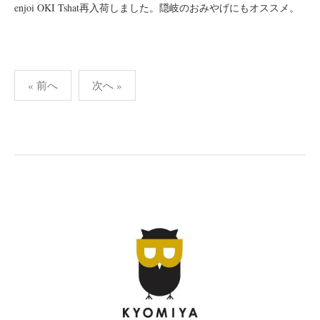
enjoi OKI Tshat再入荷しました。隠岐のおみやげにもオススメ。
投
« 前へ
次へ »
稿
の
ペ
ー
ジ
送
り