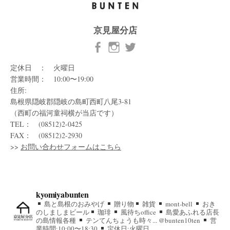
京見屋分店
定休日 ： 火曜日
営業時間： 10:00〜19:00
住所:
島根県隠岐郡隠岐の島町西町八尾3-81
（西町の福河童祠横が当店です）
TEL： (08512)2-0425
FAX： (08512)2-2930
>>
お問い合わせフォームはこちら
kyomiyabunten
島と島根のおみやげ
贈り物
雑貨
mont-bell
おき
のしましまビール
珈琲
風待ちoffice
島愛あふれる店長
の島情報各種
テンてんちょうも時々... @bunten10ten
営
業時間:10:00〜18:30
定休日:火曜日