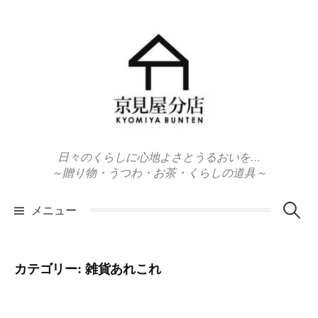
コ
ン
テ
ン
ツ
へ
ス
キ
日々のくらしに心地よさとうるおいを…
ッ
～贈り物・うつわ・お茶・くらしの道具～
プ
検
メニュー
索:
カテゴリー:
雑貨あれこれ