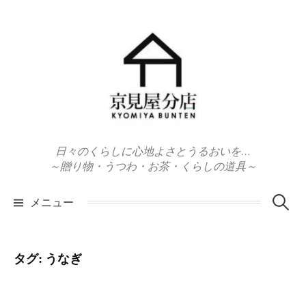
コ
ン
テ
ン
ツ
へ
ス
キ
日々のくらしに心地よさとうるおいを…
ッ
～贈り物・うつわ・お茶・くらしの道具～
プ
検
メニュー
索:
タグ:
うなぎ