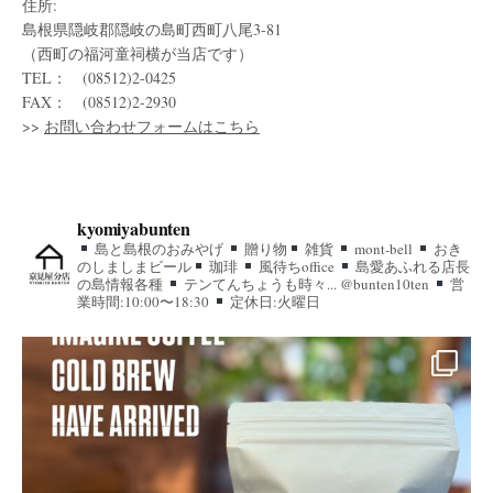
住所:
島根県隠岐郡隠岐の島町西町八尾3-81
（西町の福河童祠横が当店です）
TEL： (08512)2-0425
FAX： (08512)2-2930
>>
お問い合わせフォームはこちら
kyomiyabunten
島と島根のおみやげ
贈り物
雑貨
mont-bell
おき
のしましまビール
珈琲
風待ちoffice
島愛あふれる店長
の島情報各種
テンてんちょうも時々... @bunten10ten
営
業時間:10:00〜18:30
定休日:火曜日