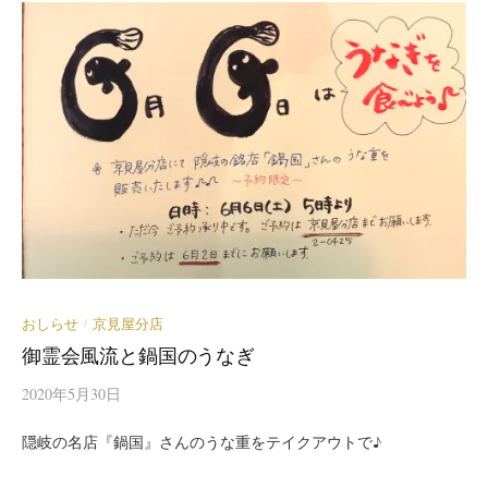
おしらせ
京見屋分店
/
御霊会風流と鍋国のうなぎ
2020年5月30日
隠岐の名店『鍋国』さんのうな重をテイクアウトで♪