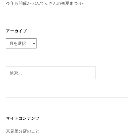
今年も開催♪~ぶんてんさんの初夏まつり~
アーカイブ
ア
ー
カ
イ
ブ
検
索:
サイトコンテンツ
京見屋分店のこと