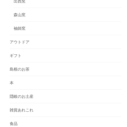
出西窯
森山窯
袖師窯
アウトドア
ギフト
島根のお茶
本
隠岐のお土産
雑貨あれこれ
食品