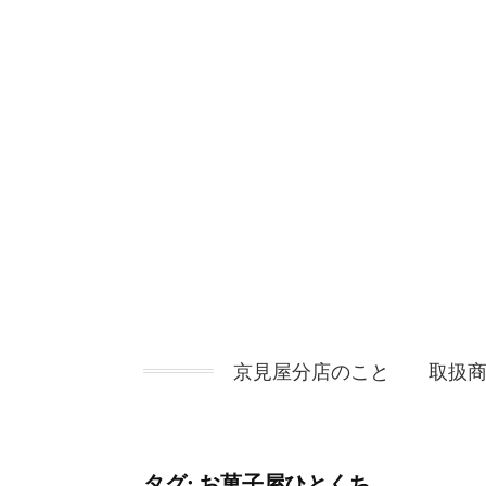
コ
ン
テ
ン
ツ
へ
ス
キ
ッ
プ
京見屋分店のこと
取扱
タグ:
お菓子屋ひとくち