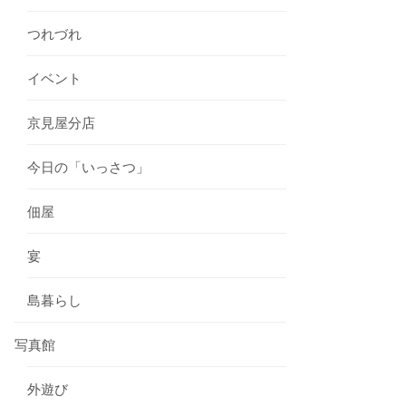
つれづれ
イベント
京見屋分店
今日の「いっさつ」
佃屋
宴
島暮らし
写真館
外遊び