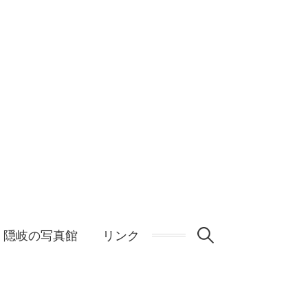
検
隠岐の写真館
リンク
索: