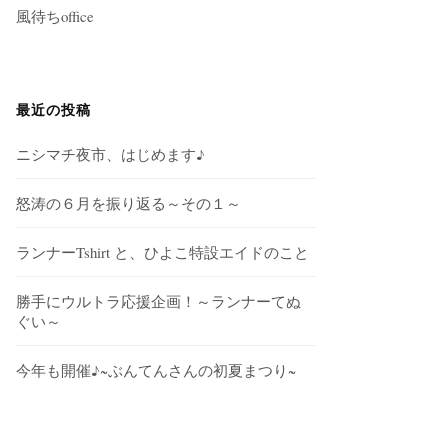
風待ちoffice
最近の投稿
ニシマチ夜市、はじめます♪
怒涛の６月を振り返る～その１～
ランナーTshirt と、ひよこ特設エイドのこと
勝手にウルトラ応援企画！～ランナーてぬ
ぐい～
今年も開催♪~ぶんてんさんの初夏まつり~