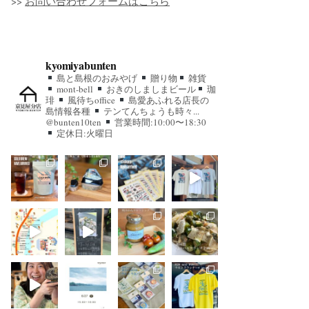
>>
お問い合わせフォームはこちら
kyomiyabunten
島と島根のおみやげ
贈り物
雑貨
mont-bell
おきのしましまビール
珈
琲
風待ちoffice
島愛あふれる店長の
島情報各種
テンてんちょうも時々...
@bunten10ten
営業時間:10:00〜18:30
定休日:火曜日