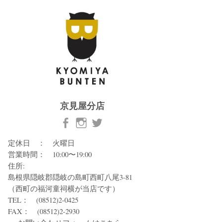
京見屋分店
定休日 ： 火曜日
営業時間： 10:00〜19:00
住所:
島根県隠岐郡隠岐の島町西町八尾3-81
（西町の福河童祠横が当店です）
TEL： (08512)2-0425
FAX： (08512)2-2930