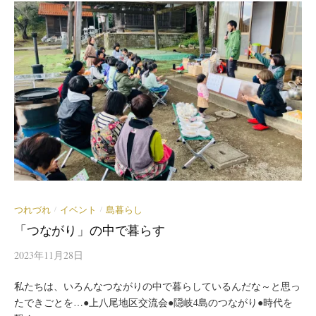
つれづれ
イベント
島暮らし
/
/
「つながり」の中で暮らす
2023年11月28日
私たちは、いろんなつながりの中で暮らしているんだな～と思っ
たできごとを…●上八尾地区交流会●隠岐4島のつながり●時代を