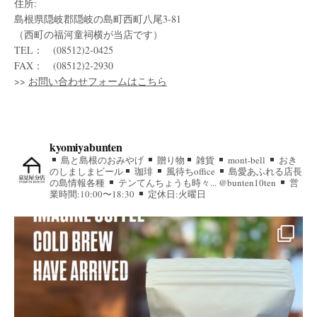
住所:
島根県隠岐郡隠岐の島町西町八尾3-81
（西町の福河童祠横が当店です）
TEL： (08512)2-0425
FAX： (08512)2-2930
>>
お問い合わせフォームはこちら
kyomiyabunten
島と島根のおみやげ
贈り物
雑貨
mont-bell
おき
のしましまビール
珈琲
風待ちoffice
島愛あふれる店長
の島情報各種
テンてんちょうも時々... @bunten10ten
営
業時間:10:00〜18:30
定休日:火曜日