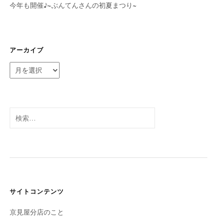
今年も開催♪~ぶんてんさんの初夏まつり~
アーカイブ
ア
ー
カ
イ
ブ
検
索:
サイトコンテンツ
京見屋分店のこと