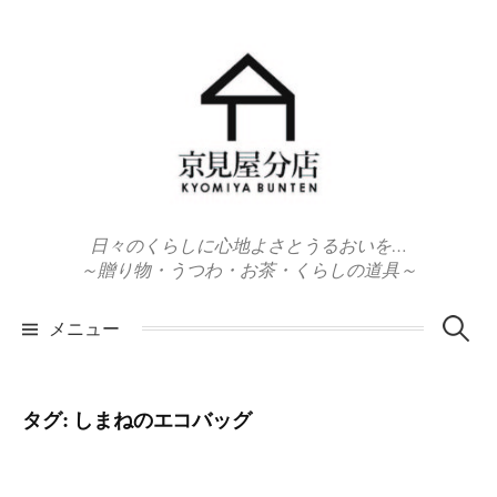
コ
ン
テ
ン
ツ
へ
ス
キ
日々のくらしに心地よさとうるおいを…
ッ
～贈り物・うつわ・お茶・くらしの道具～
プ
検
メニュー
索:
タグ:
しまねのエコバッグ