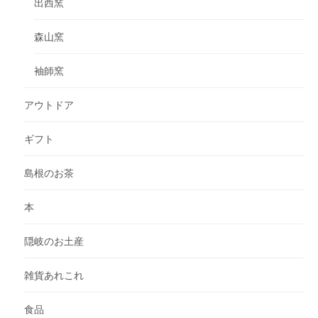
出西窯
森山窯
袖師窯
アウトドア
ギフト
島根のお茶
本
隠岐のお土産
雑貨あれこれ
食品