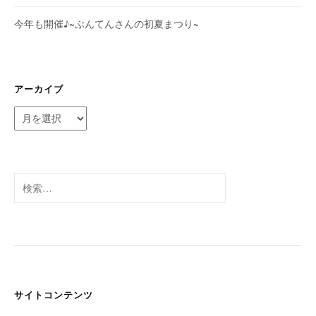
今年も開催♪~ぶんてんさんの初夏まつり~
アーカイブ
ア
ー
カ
イ
ブ
検
索:
サイトコンテンツ