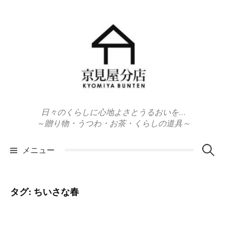
コ
ン
テ
ン
ツ
へ
ス
キ
日々のくらしに心地よさとうるおいを…
ッ
～贈り物・うつわ・お茶・くらしの道具～
プ
検
メニュー
索:
タグ:
ちいさな春