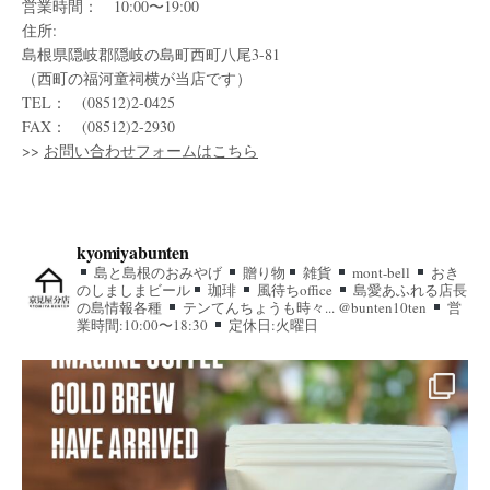
営業時間： 10:00〜19:00
住所:
島根県隠岐郡隠岐の島町西町八尾3-81
（西町の福河童祠横が当店です）
TEL： (08512)2-0425
FAX： (08512)2-2930
>>
お問い合わせフォームはこちら
kyomiyabunten
島と島根のおみやげ
贈り物
雑貨
mont-bell
おき
のしましまビール
珈琲
風待ちoffice
島愛あふれる店長
の島情報各種
テンてんちょうも時々... @bunten10ten
営
業時間:10:00〜18:30
定休日:火曜日