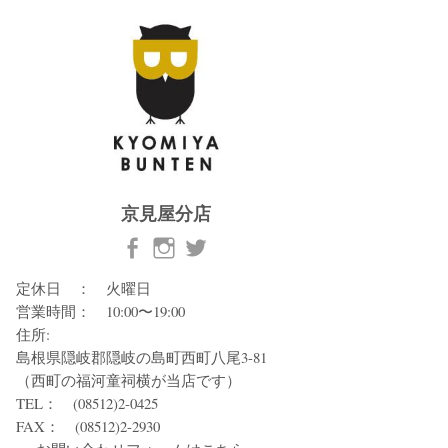
京見屋分店
定休日 ： 火曜日
営業時間： 10:00〜19:00
住所:
島根県隠岐郡隠岐の島町西町八尾3-81
（西町の福河童祠横が当店です）
TEL： (08512)2-0425
FAX： (08512)2-2930