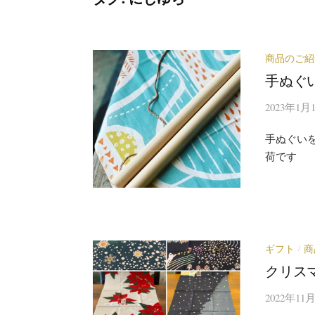
商品のご紹
手ぬぐ
2023年1月
手ぬぐい
荷です
ギフト
商
/
クリス
2022年11