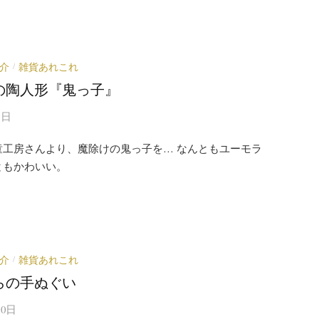
介
雑貨あれこれ
/
の陶人形『鬼っ子』
1日
童工房さんより、魔除けの鬼っ子を… なんともユーモラ
ともかわいい。
介
雑貨あれこれ
/
らの手ぬぐい
10日