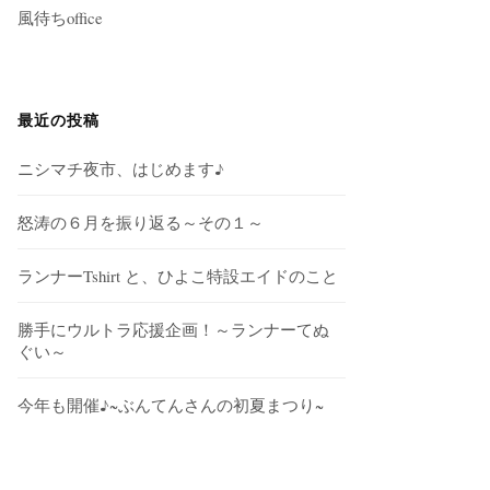
風待ちoffice
最近の投稿
ニシマチ夜市、はじめます♪
怒涛の６月を振り返る～その１～
ランナーTshirt と、ひよこ特設エイドのこと
勝手にウルトラ応援企画！～ランナーてぬ
ぐい～
今年も開催♪~ぶんてんさんの初夏まつり~