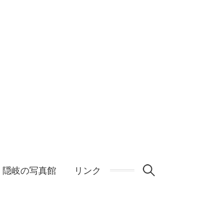
検
隠岐の写真館
リンク
索: