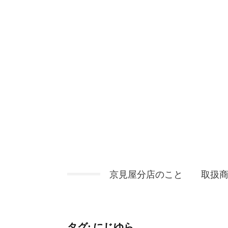
コ
ン
テ
ン
ツ
へ
ス
キ
ッ
プ
京見屋分店のこと
取扱
タグ:
にじゆら