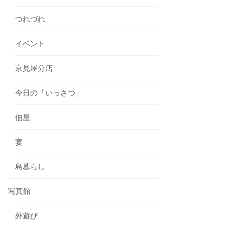
つれづれ
イベント
京見屋分店
今日の「いっさつ」
佃屋
宴
島暮らし
写真館
外遊び