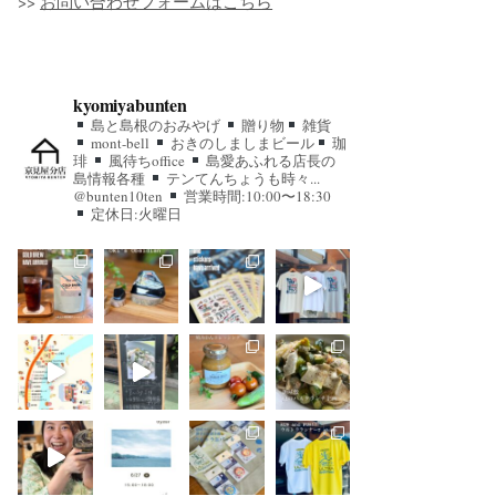
>>
お問い合わせフォームはこちら
kyomiyabunten
島と島根のおみやげ
贈り物
雑貨
mont-bell
おきのしましまビール
珈
琲
風待ちoffice
島愛あふれる店長の
島情報各種
テンてんちょうも時々...
@bunten10ten
営業時間:10:00〜18:30
定休日:火曜日