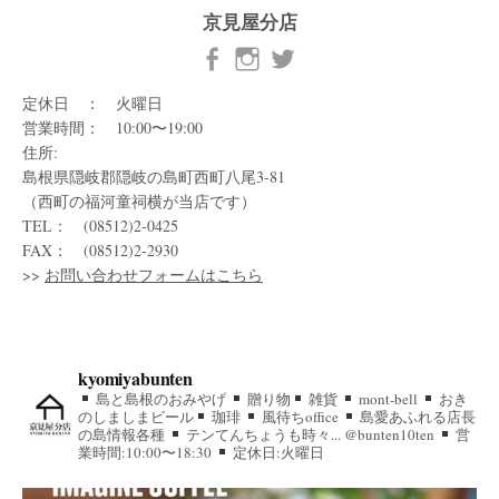
京見屋分店
定休日 ： 火曜日
営業時間： 10:00〜19:00
住所:
島根県隠岐郡隠岐の島町西町八尾3-81
（西町の福河童祠横が当店です）
TEL： (08512)2-0425
FAX： (08512)2-2930
>>
お問い合わせフォームはこちら
kyomiyabunten
島と島根のおみやげ
贈り物
雑貨
mont-bell
おき
のしましまビール
珈琲
風待ちoffice
島愛あふれる店長
の島情報各種
テンてんちょうも時々... @bunten10ten
営
業時間:10:00〜18:30
定休日:火曜日