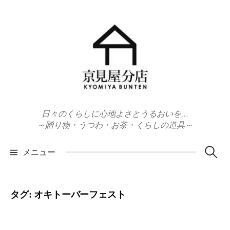
コ
ン
テ
ン
ツ
へ
ス
キ
日々のくらしに心地よさとうるおいを…
ッ
～贈り物・うつわ・お茶・くらしの道具～
プ
検
メニュー
索:
タグ:
オキトーバーフェスト