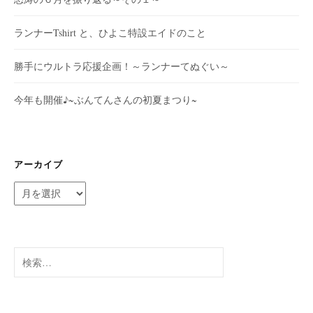
ランナーTshirt と、ひよこ特設エイドのこと
勝手にウルトラ応援企画！～ランナーてぬぐい～
今年も開催♪~ぶんてんさんの初夏まつり~
アーカイブ
ア
ー
カ
イ
ブ
検
索: