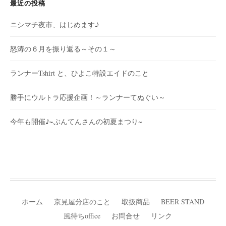
最近の投稿
ニシマチ夜市、はじめます♪
怒涛の６月を振り返る～その１～
ランナーTshirt と、ひよこ特設エイドのこと
勝手にウルトラ応援企画！～ランナーてぬぐい～
今年も開催♪~ぶんてんさんの初夏まつり~
ホーム
京見屋分店のこと
取扱商品
BEER STAND
風待ちoffice
お問合せ
リンク