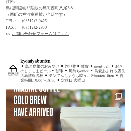
住所:
島根県隠岐郡隠岐の島町西町八尾3-81
（西町の福河童祠横が当店です）
TEL： (08512)2-0425
FAX： (08512)2-2930
>>
お問い合わせフォームはこちら
kyomiyabunten
島と島根のおみやげ
贈り物
雑貨
mont-bell
おき
のしましまビール
珈琲
風待ちoffice
島愛あふれる店長
の島情報各種
テンてんちょうも時々... @bunten10ten
営
業時間:10:00〜18:30
定休日:火曜日