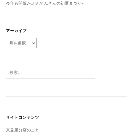
今年も開催♪~ぶんてんさんの初夏まつり~
アーカイブ
ア
ー
カ
イ
ブ
検
索:
サイトコンテンツ
京見屋分店のこと