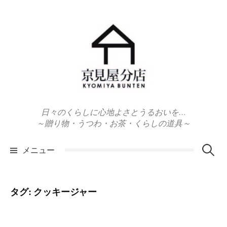
コ
ン
テ
ン
ツ
へ
ス
キ
日々のくらしに心地よさとうるおいを…
ッ
～贈り物・うつわ・お茶・くらしの道具～
プ
検
メニュー
索:
タグ:
クッキージャー