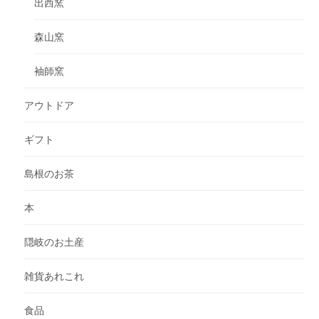
出西窯
森山窯
袖師窯
アウトドア
ギフト
島根のお茶
本
隠岐のお土産
雑貨あれこれ
食品