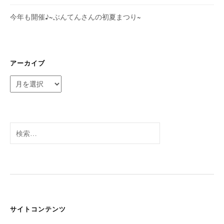
今年も開催♪~ぶんてんさんの初夏まつり~
アーカイブ
ア
ー
カ
イ
ブ
検
索:
サイトコンテンツ