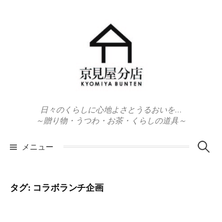
コ
ン
テ
ン
ツ
へ
ス
キ
日々のくらしに心地よさとうるおいを…
ッ
～贈り物・うつわ・お茶・くらしの道具～
プ
検
メニュー
索:
タグ:
コラボランチ企画