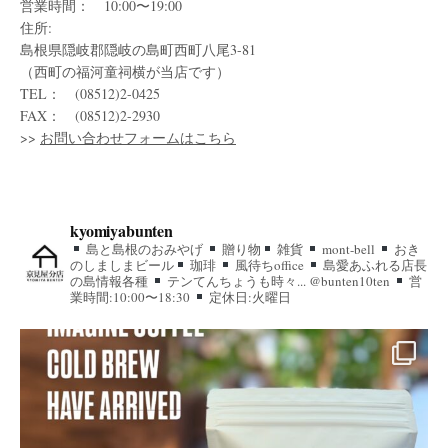
営業時間： 10:00〜19:00
住所:
島根県隠岐郡隠岐の島町西町八尾3-81
（西町の福河童祠横が当店です）
TEL： (08512)2-0425
FAX： (08512)2-2930
>>
お問い合わせフォームはこちら
kyomiyabunten
島と島根のおみやげ
贈り物
雑貨
mont-bell
おき
のしましまビール
珈琲
風待ちoffice
島愛あふれる店長
の島情報各種
テンてんちょうも時々... @bunten10ten
営
業時間:10:00〜18:30
定休日:火曜日