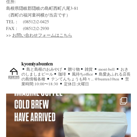
住所:
島根県隠岐郡隠岐の島町西町八尾3-81
（西町の福河童祠横が当店です）
TEL： (08512)2-0425
FAX： (08512)2-2930
>>
お問い合わせフォームはこちら
kyomiyabunten
島と島根のおみやげ
贈り物
雑貨
mont-bell
おき
のしましまビール
珈琲
風待ちoffice
島愛あふれる店長
の島情報各種
テンてんちょうも時々... @bunten10ten
営
業時間:10:00〜18:30
定休日:火曜日