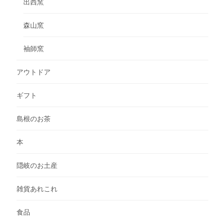
出西窯
森山窯
袖師窯
アウトドア
ギフト
島根のお茶
本
隠岐のお土産
雑貨あれこれ
食品