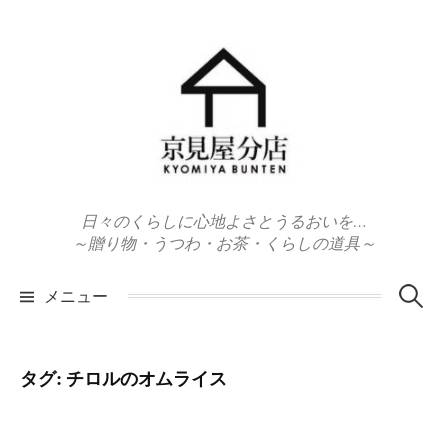
コ
ン
テ
ン
ツ
へ
ス
キ
日々のくらしに心地よさとうるおいを…
ッ
～贈り物・うつわ・お茶・くらしの道具～
プ
検
メニュー
索:
タグ:
チロルのオムライス