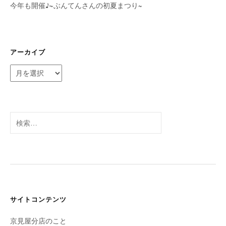
今年も開催♪~ぶんてんさんの初夏まつり~
アーカイブ
ア
ー
カ
イ
ブ
検
索:
サイトコンテンツ
京見屋分店のこと