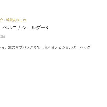
介
雑貨あれこれ
/
bell ベルニナショルダーS
28日
から、旅のサブバッグまで…色々使えるショルダーバッグ