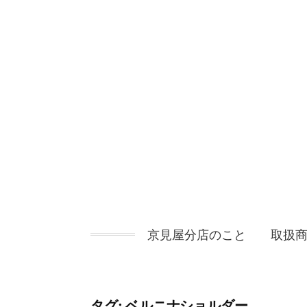
コ
ン
テ
ン
ツ
へ
ス
キ
ッ
プ
京見屋分店のこと
取扱
タグ:
ベルニナショルダー