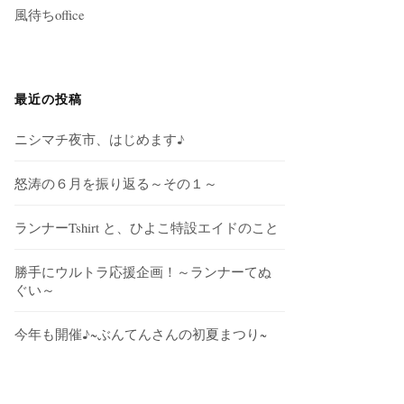
風待ちoffice
最近の投稿
ニシマチ夜市、はじめます♪
怒涛の６月を振り返る～その１～
ランナーTshirt と、ひよこ特設エイドのこと
勝手にウルトラ応援企画！～ランナーてぬ
ぐい～
今年も開催♪~ぶんてんさんの初夏まつり~