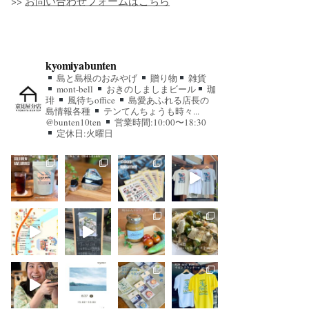
>>
お問い合わせフォームはこちら
kyomiyabunten
島と島根のおみやげ
贈り物
雑貨
mont-bell
おきのしましまビール
珈
琲
風待ちoffice
島愛あふれる店長の
島情報各種
テンてんちょうも時々...
@bunten10ten
営業時間:10:00〜18:30
定休日:火曜日