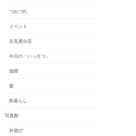
つれづれ
イベント
京見屋分店
今日の「いっさつ」
佃屋
宴
島暮らし
写真館
外遊び