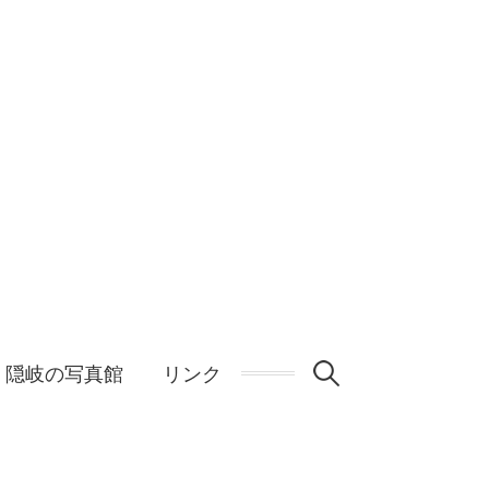
検
隠岐の写真館
リンク
索: