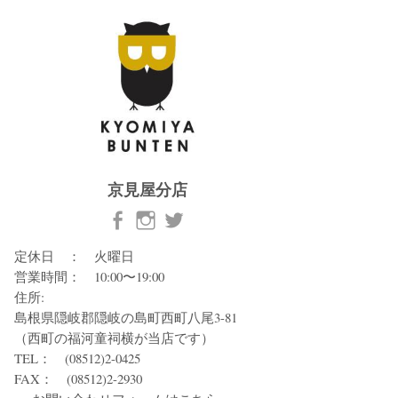
京見屋分店
定休日 ： 火曜日
営業時間： 10:00〜19:00
住所:
島根県隠岐郡隠岐の島町西町八尾3-81
（西町の福河童祠横が当店です）
TEL： (08512)2-0425
FAX： (08512)2-2930