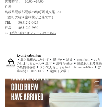
営業時間： 10:00〜19:00
住所:
島根県隠岐郡隠岐の島町西町八尾3-81
（西町の福河童祠横が当店です）
TEL： (08512)2-0425
FAX： (08512)2-2930
>>
お問い合わせフォームはこちら
kyomiyabunten
島と島根のおみやげ
贈り物
雑貨
mont-bell
おき
のしましまビール
珈琲
風待ちoffice
島愛あふれる店長
の島情報各種
テンてんちょうも時々... @bunten10ten
営
業時間:10:00〜18:30
定休日:火曜日