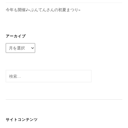
今年も開催♪~ぶんてんさんの初夏まつり~
アーカイブ
ア
ー
カ
イ
ブ
検
索:
サイトコンテンツ