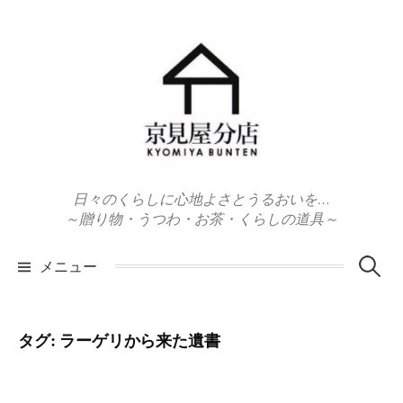
コ
ン
テ
ン
ツ
へ
ス
キ
日々のくらしに心地よさとうるおいを…
ッ
～贈り物・うつわ・お茶・くらしの道具～
プ
検
メニュー
索:
タグ:
ラーゲリから来た遺書