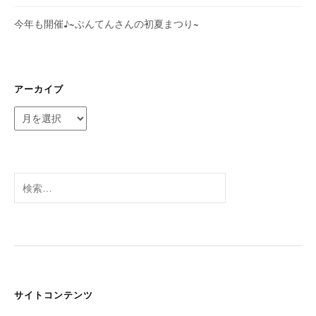
今年も開催♪~ぶんてんさんの初夏まつり~
アーカイブ
ア
ー
カ
イ
ブ
検
索:
サイトコンテンツ