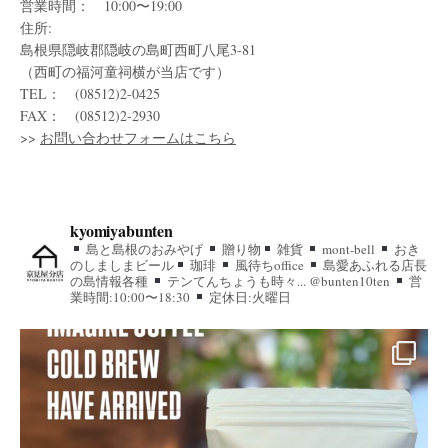
営業時間： 10:00〜19:00
住所:
島根県隠岐郡隠岐の島町西町八尾3-81
（西町の福河童祠横が当店です）
TEL： (08512)2-0425
FAX： (08512)2-2930
>>
お問い合わせフォームはこちら
kyomiyabunten
島と島根のおみやげ
贈り物
雑貨
mont-bell
おき
のしましまビール
珈琲
風待ちoffice
島愛あふれる店長
の島情報各種
テンてんちょうも時々... @bunten10ten
営
業時間:10:00〜18:30
定休日:火曜日