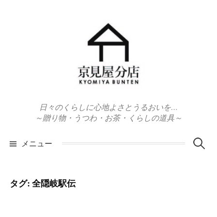
コ
ン
テ
ン
ツ
へ
ス
キ
日々のくらしに心地よさとうるおいを…
ッ
～贈り物・うつわ・お茶・くらしの道具～
プ
検
メニュー
索:
タグ:
全隠岐駅伝