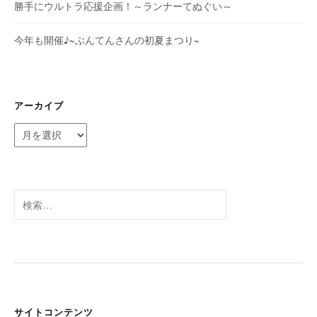
勝手にウルトラ応援企画！～ランナーてぬぐい～
今年も開催♪~ぶんてんさんの初夏まつり~
アーカイブ
ア
ー
カ
イ
ブ
検
索:
サイトコンテンツ