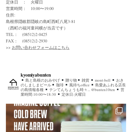
定休日 ： 火曜日
営業時間： 10:00〜19:00
住所:
島根県隠岐郡隠岐の島町西町八尾3-81
（西町の福河童祠横が当店です）
TEL： (08512)2-0425
FAX： (08512)2-2930
>>
お問い合わせフォームはこちら
kyomiyabunten
島と島根のおみやげ
贈り物
雑貨
mont-bell
おき
のしましまビール
珈琲
風待ちoffice
島愛あふれる店長
の島情報各種
テンてんちょうも時々... @bunten10ten
営
業時間:10:00〜18:30
定休日:火曜日