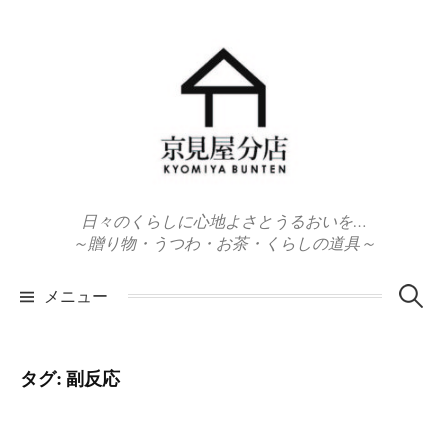
コ
ン
テ
ン
ツ
へ
ス
キ
日々のくらしに心地よさとうるおいを…
ッ
～贈り物・うつわ・お茶・くらしの道具～
プ
検
メニュー
索:
タグ:
副反応