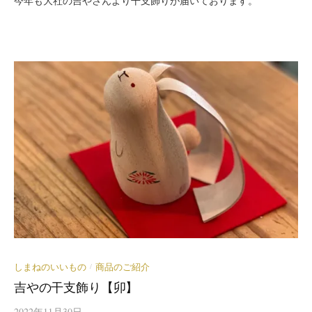
今年も大社の吉やさんより干支飾りが届いております。
しまねのいいもの
商品のご紹介
/
吉やの干支飾り【卯】
2022年11月30日