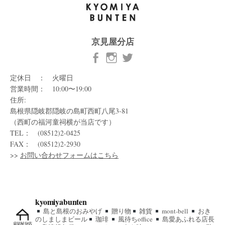
京見屋分店
定休日 ： 火曜日
営業時間： 10:00〜19:00
住所:
島根県隠岐郡隠岐の島町西町八尾3-81
（西町の福河童祠横が当店です）
TEL： (08512)2-0425
FAX： (08512)2-2930
>>
お問い合わせフォームはこちら
kyomiyabunten
島と島根のおみやげ
贈り物
雑貨
mont-bell
おき
のしましまビール
珈琲
風待ちoffice
島愛あふれる店長