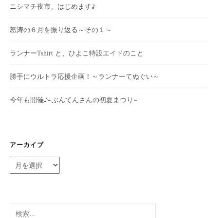
ニシマチ夜市、はじめます♪
怒涛の６月を振り返る～その１～
ランナーTshirt と、ひよこ特設エイドのこと
勝手にウルトラ応援企画！～ランナーてぬぐい～
今年も開催♪~ぶんてんさんの初夏まつり~
アーカイブ
ア
ー
カ
イ
ブ
検