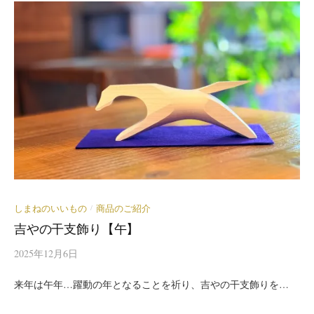
しまねのいいもの
商品のご紹介
/
吉やの干支飾り【午】
2025年12月6日
来年は午年…躍動の年となることを祈り、吉やの干支飾りを…