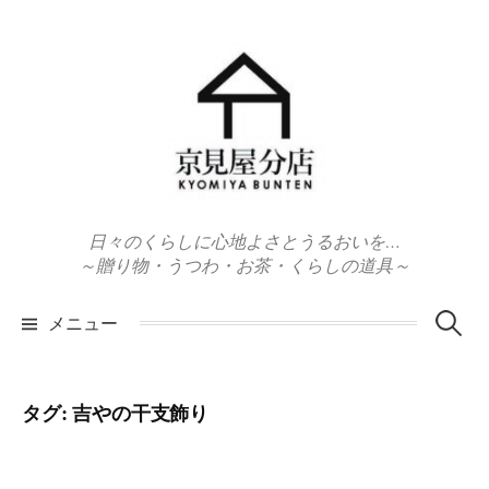
コ
ン
テ
ン
ツ
へ
ス
キ
日々のくらしに心地よさとうるおいを…
ッ
～贈り物・うつわ・お茶・くらしの道具～
プ
検
メニュー
索:
タグ:
吉やの干支飾り