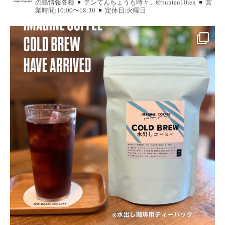
の島情報各種
テンてんちょうも時々... @bunten10ten
営
業時間:10:00〜18:30
定休日:火曜日