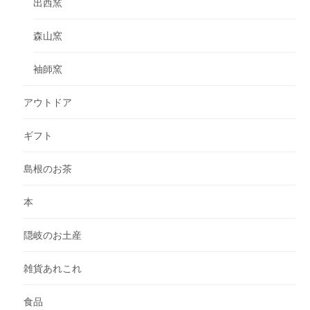
出西窯
森山窯
袖師窯
アウトドア
ギフト
島根のお茶
本
隠岐のお土産
雑貨あれこれ
食品