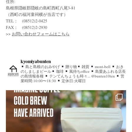
住所:
島根県隠岐郡隠岐の島町西町八尾3-81
（西町の福河童祠横が当店です）
TEL： (08512)2-0425
FAX： (08512)2-2930
>>
お問い合わせフォームはこちら
kyomiyabunten
島と島根のおみやげ
贈り物
雑貨
mont-bell
おき
のしましまビール
珈琲
風待ちoffice
島愛あふれる店長
の島情報各種
テンてんちょうも時々... @bunten10ten
営
業時間:10:00〜18:30
定休日:火曜日