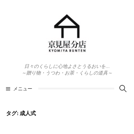
コ
ン
テ
ン
ツ
へ
ス
キ
日々のくらしに心地よさとうるおいを…
ッ
～贈り物・うつわ・お茶・くらしの道具～
プ
検
メニュー
索:
タグ:
成人式