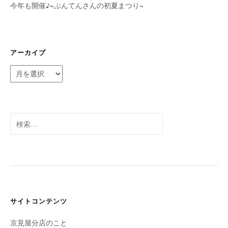
今年も開催♪~ぶんてんさんの初夏まつり~
アーカイブ
ア
ー
カ
イ
ブ
検
索:
サイトコンテンツ
京見屋分店のこと