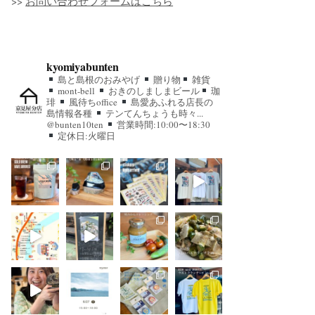
>>
お問い合わせフォームはこちら
kyomiyabunten
島と島根のおみやげ
贈り物
雑貨
mont-bell
おきのしましまビール
珈
琲
風待ちoffice
島愛あふれる店長の
島情報各種
テンてんちょうも時々...
@bunten10ten
営業時間:10:00〜18:30
定休日:火曜日