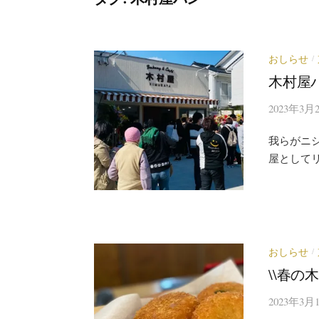
おしらせ
/
木村屋
2023年3月
我らがニシマ
屋として
おしらせ
/
\\春の
2023年3月