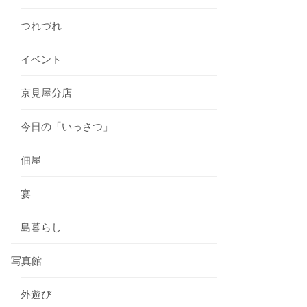
つれづれ
イベント
京見屋分店
今日の「いっさつ」
佃屋
宴
島暮らし
写真館
外遊び