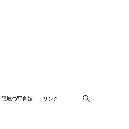
検
隠岐の写真館
リンク
索: