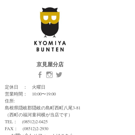
京見屋分店
定休日 ： 火曜日
営業時間： 10:00〜19:00
住所:
島根県隠岐郡隠岐の島町西町八尾3-81
（西町の福河童祠横が当店です）
TEL： (08512)2-0425
FAX： (08512)2-2930