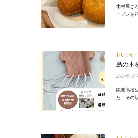
木村屋さ
ープンを祝
おしらせ
/
島の木
2023年3月
隠岐高校
た！その
おしらせ
/