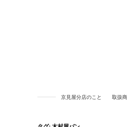
コ
ン
テ
ン
ツ
へ
ス
キ
ッ
プ
京見屋分店のこと
取扱
タグ:
木村屋パン