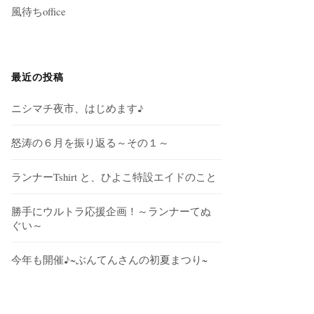
風待ちoffice
最近の投稿
ニシマチ夜市、はじめます♪
怒涛の６月を振り返る～その１～
ランナーTshirt と、ひよこ特設エイドのこと
勝手にウルトラ応援企画！～ランナーてぬ
ぐい～
今年も開催♪~ぶんてんさんの初夏まつり~