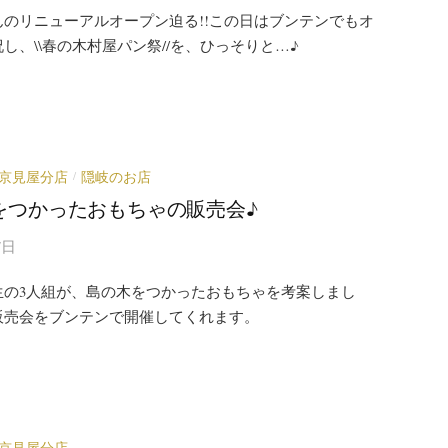
んのリニューアルオープン迫る!!この日はブンテンでもオ
し、\\春の木村屋パン祭//を、ひっそりと…♪
京見屋分店
隠岐のお店
/
をつかったおもちゃの販売会♪
7日
生の3人組が、島の木をつかったおもちゃを考案しまし
販売会をブンテンで開催してくれます。
京見屋分店