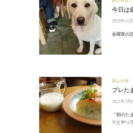
今日は
2022年11
金曜夜の
おしらせ
/
プレた
2021年3月
『朝のた
りとやっ