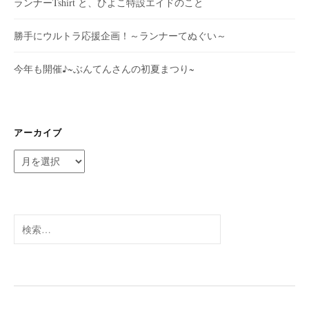
ランナーTshirt と、ひよこ特設エイドのこと
勝手にウルトラ応援企画！～ランナーてぬぐい～
今年も開催♪~ぶんてんさんの初夏まつり~
アーカイブ
ア
ー
カ
イ
ブ
検
索: