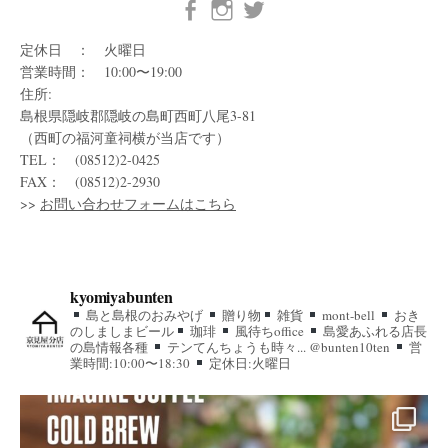
定休日 ： 火曜日
営業時間： 10:00〜19:00
住所:
島根県隠岐郡隠岐の島町西町八尾3-81
（西町の福河童祠横が当店です）
TEL： (08512)2-0425
FAX： (08512)2-2930
>>
お問い合わせフォームはこちら
kyomiyabunten
島と島根のおみやげ
贈り物
雑貨
mont-bell
おき
のしましまビール
珈琲
風待ちoffice
島愛あふれる店長
の島情報各種
テンてんちょうも時々... @bunten10ten
営
業時間:10:00〜18:30
定休日:火曜日