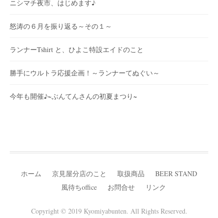
ニシマチ夜市、はじめます♪
怒涛の６月を振り返る～その１～
ランナーTshirt と、ひよこ特設エイドのこと
勝手にウルトラ応援企画！～ランナーてぬぐい～
今年も開催♪~ぶんてんさんの初夏まつり~
ホーム
京見屋分店のこと
取扱商品
BEER STAND
風待ちoffice
お問合せ
リンク
Copyright © 2019 Kyomiyabunten. All Rights Reserved.