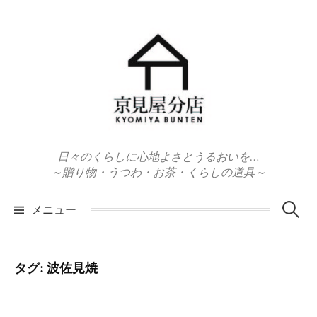
コ
ン
テ
ン
ツ
へ
ス
キ
日々のくらしに心地よさとうるおいを…
ッ
～贈り物・うつわ・お茶・くらしの道具～
プ
検
メニュー
索:
タグ:
波佐見焼