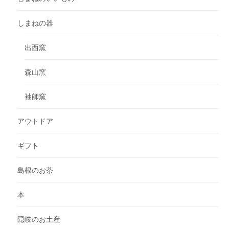
しまねの器
出西窯
森山窯
袖師窯
アウトドア
ギフト
島根のお茶
本
隠岐のお土産