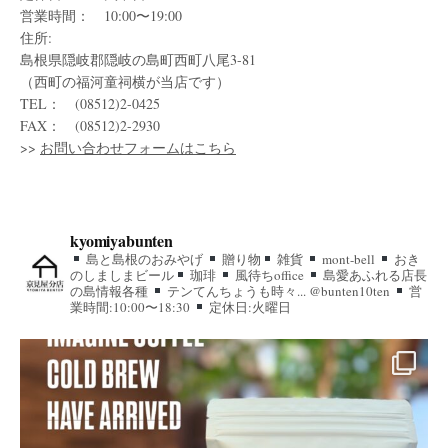
営業時間： 10:00〜19:00
住所:
島根県隠岐郡隠岐の島町西町八尾3-81
（西町の福河童祠横が当店です）
TEL： (08512)2-0425
FAX： (08512)2-2930
>>
お問い合わせフォームはこちら
kyomiyabunten
島と島根のおみやげ
贈り物
雑貨
mont-bell
おき
のしましまビール
珈琲
風待ちoffice
島愛あふれる店長
の島情報各種
テンてんちょうも時々... @bunten10ten
営
業時間:10:00〜18:30
定休日:火曜日