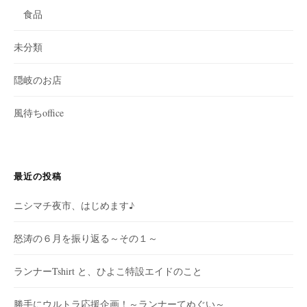
食品
未分類
隠岐のお店
風待ちoffice
最近の投稿
ニシマチ夜市、はじめます♪
怒涛の６月を振り返る～その１～
ランナーTshirt と、ひよこ特設エイドのこと
勝手にウルトラ応援企画！～ランナーてぬぐい～