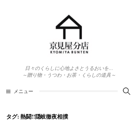
コ
ン
テ
ン
ツ
へ
ス
キ
日々のくらしに心地よさとうるおいを…
ッ
～贈り物・うつわ・お茶・くらしの道具～
プ
検
メニュー
索:
タグ:
熱闘!!隠岐徹夜相撲