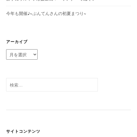
今年も開催♪~ぶんてんさんの初夏まつり~
アーカイブ
ア
ー
カ
イ
ブ
検
索:
サイトコンテンツ