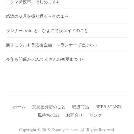
ニシマチ夜市、はじめます♪
怒涛の６月を振り返る～その１～
ランナーTshirt と、ひよこ特設エイドのこと
勝手にウルトラ応援企画！～ランナーてぬぐい～
今年も開催♪~ぶんてんさんの初夏まつり~
ホーム
京見屋分店のこと
取扱商品
BEER STAND
風待ちoffice
お問合せ
リンク
Copyright © 2019 Kyomiyabunten. All Rights Reserved.