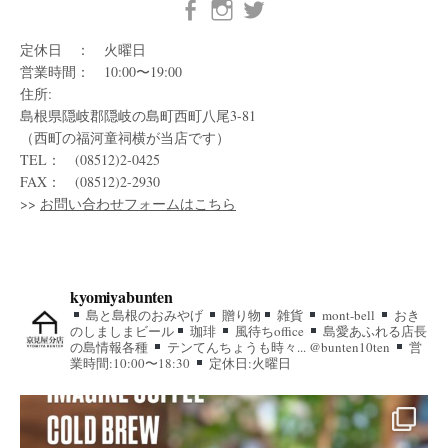
定休日 ： 火曜日
営業時間： 10:00〜19:00
住所:
島根県隠岐郡隠岐の島町西町八尾3-81
（西町の福河童祠横が当店です）
TEL： (08512)2-0425
FAX： (08512)2-2930
>>
お問い合わせフォームはこちら
kyomiyabunten
島と島根のおみやげ
贈り物
雑貨
mont-bell
おき
のしましまビール
珈琲
風待ちoffice
島愛あふれる店長
の島情報各種
テンてんちょうも時々... @bunten10ten
営
業時間:10:00〜18:30
定休日:火曜日