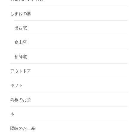
しまねの器
出西窯
森山窯
袖師窯
アウトドア
ギフト
島根のお茶
本
隠岐のお土産