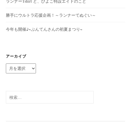
ランナーTshirt と、ひよこ特設エイドのこと
勝手にウルトラ応援企画！～ランナーてぬぐい～
今年も開催♪~ぶんてんさんの初夏まつり~
アーカイブ
ア
ー
カ
イ
ブ
検
索: