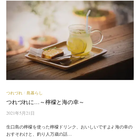
つれづれ
島暮らし
/
つれづれに…～檸檬と海の幸～
2021年5月21日
生口島の檸檬を使った檸檬ドリンク、おいしいですよ♪ 海の幸の
おすそわけと、釣り人万歳の話…