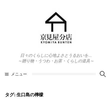
コ
ン
テ
ン
ツ
へ
ス
キ
日々のくらしに心地よさとうるおいを…
ッ
～贈り物・うつわ・お茶・くらしの道具～
プ
検
メニュー
索:
タグ:
生口島の檸檬