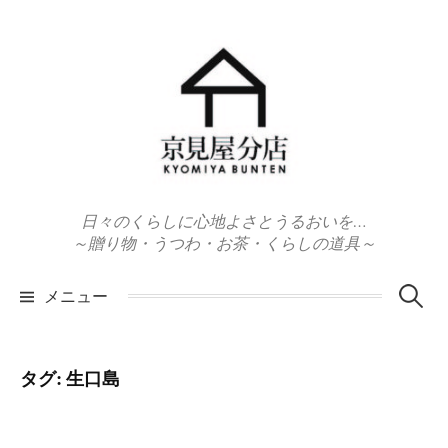
コ
ン
テ
ン
ツ
へ
ス
キ
日々のくらしに心地よさとうるおいを…
ッ
～贈り物・うつわ・お茶・くらしの道具～
プ
検
メニュー
索:
タグ:
生口島