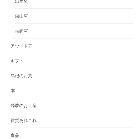
出西窯
森山窯
袖師窯
アウトドア
ギフト
島根のお茶
本
隠岐のお土産
雑貨あれこれ
食品