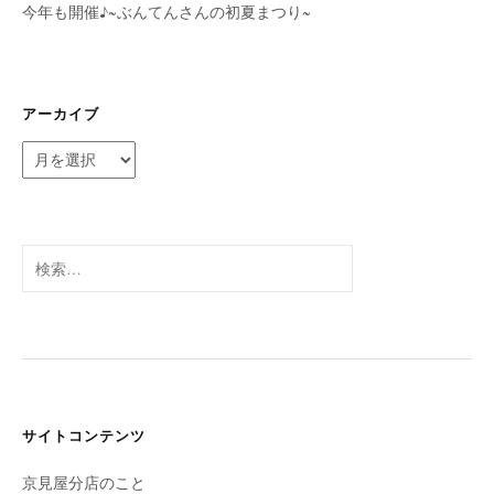
今年も開催♪~ぶんてんさんの初夏まつり~
アーカイブ
ア
ー
カ
イ
ブ
検
索:
サイトコンテンツ
京見屋分店のこと