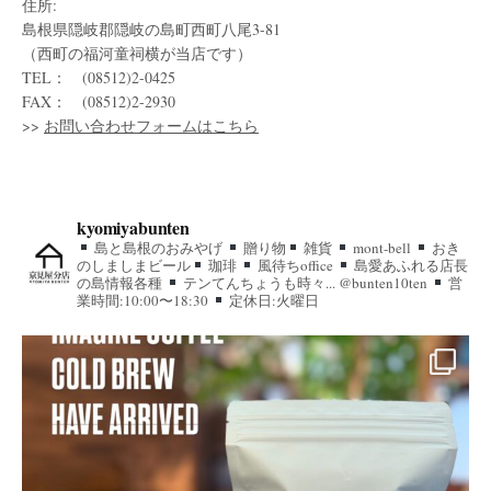
住所:
島根県隠岐郡隠岐の島町西町八尾3-81
（西町の福河童祠横が当店です）
TEL： (08512)2-0425
FAX： (08512)2-2930
>>
お問い合わせフォームはこちら
kyomiyabunten
島と島根のおみやげ
贈り物
雑貨
mont-bell
おき
のしましまビール
珈琲
風待ちoffice
島愛あふれる店長
の島情報各種
テンてんちょうも時々... @bunten10ten
営
業時間:10:00〜18:30
定休日:火曜日