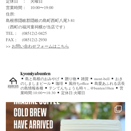
定休日 ： 火曜日
営業時間： 10:00〜19:00
住所:
島根県隠岐郡隠岐の島町西町八尾3-81
（西町の福河童祠横が当店です）
TEL： (08512)2-0425
FAX： (08512)2-2930
>>
お問い合わせフォームはこちら
kyomiyabunten
島と島根のおみやげ
贈り物
雑貨
mont-bell
おき
のしましまビール
珈琲
風待ちoffice
島愛あふれる店長
の島情報各種
テンてんちょうも時々... @bunten10ten
営
業時間:10:00〜18:30
定休日:火曜日