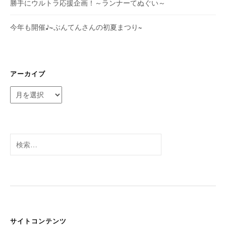
勝手にウルトラ応援企画！～ランナーてぬぐい～
今年も開催♪~ぶんてんさんの初夏まつり~
アーカイブ
ア
ー
カ
イ
ブ
検
索:
サイトコンテンツ