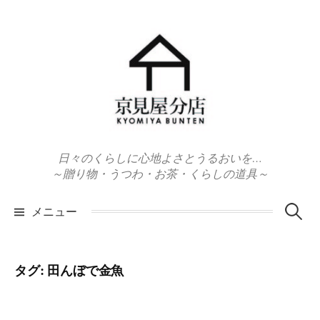
コ
ン
テ
ン
ツ
へ
ス
キ
日々のくらしに心地よさとうるおいを…
ッ
～贈り物・うつわ・お茶・くらしの道具～
プ
検
メニュー
索:
タグ:
田んぼで金魚