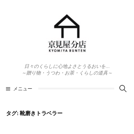
コ
ン
テ
ン
ツ
へ
ス
キ
日々のくらしに心地よさとうるおいを…
ッ
～贈り物・うつわ・お茶・くらしの道具～
プ
検
メニュー
索:
タグ:
靴磨きトラベラー