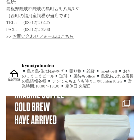
住所:
島根県隠岐郡隠岐の島町西町八尾3-81
（西町の福河童祠横が当店です）
TEL： (08512)2-0425
FAX： (08512)2-2930
>>
お問い合わせフォームはこちら
kyomiyabunten
島と島根のおみやげ
贈り物
雑貨
mont-bell
おき
のしましまビール
珈琲
風待ちoffice
島愛あふれる店長
の島情報各種
テンてんちょうも時々... @bunten10ten
営
業時間:10:00〜18:30
定休日:火曜日