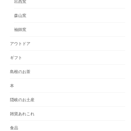
出西窯
森山窯
袖師窯
アウトドア
ギフト
島根のお茶
本
隠岐のお土産
雑貨あれこれ
食品