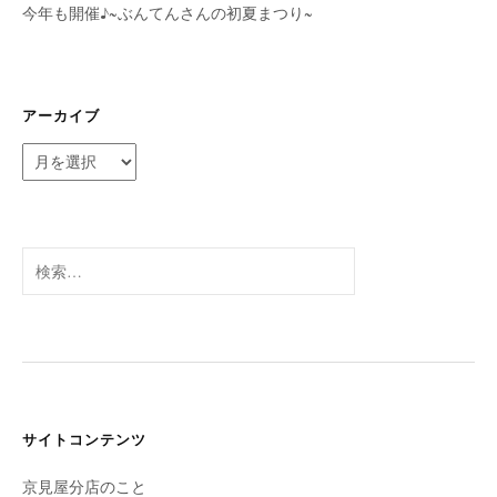
今年も開催♪~ぶんてんさんの初夏まつり~
アーカイブ
ア
ー
カ
イ
ブ
検
索:
サイトコンテンツ
京見屋分店のこと