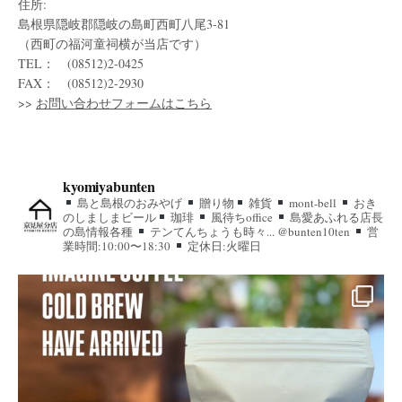
住所:
島根県隠岐郡隠岐の島町西町八尾3-81
（西町の福河童祠横が当店です）
TEL： (08512)2-0425
FAX： (08512)2-2930
>>
お問い合わせフォームはこちら
kyomiyabunten
島と島根のおみやげ
贈り物
雑貨
mont-bell
おき
のしましまビール
珈琲
風待ちoffice
島愛あふれる店長
の島情報各種
テンてんちょうも時々... @bunten10ten
営
業時間:10:00〜18:30
定休日:火曜日