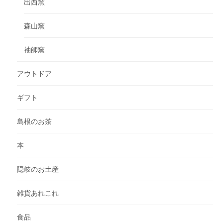
出西窯
森山窯
袖師窯
アウトドア
ギフト
島根のお茶
本
隠岐のお土産
雑貨あれこれ
食品