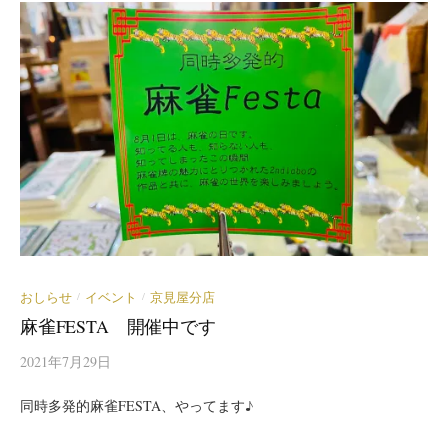
おしらせ
イベント
京見屋分店
/
/
麻雀FESTA 開催中です
2021年7月29日
同時多発的麻雀FESTA、やってます♪