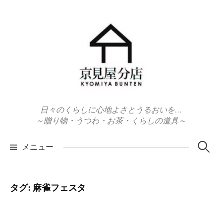
コ
ン
テ
ン
ツ
へ
ス
キ
日々のくらしに心地よさとうるおいを…
ッ
～贈り物・うつわ・お茶・くらしの道具～
プ
検
メニュー
索:
タグ:
麻雀フェスタ