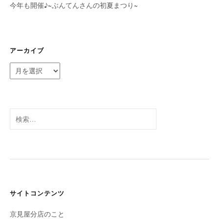
今年も開催♪~ぶんてんさんの初夏まつり~
アーカイブ
ア
ー
カ
イ
ブ
検
索:
サイトコンテンツ
京見屋分店のこと