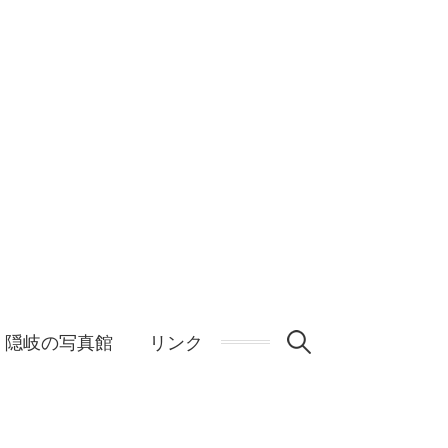
検
隠岐の写真館
リンク
索: