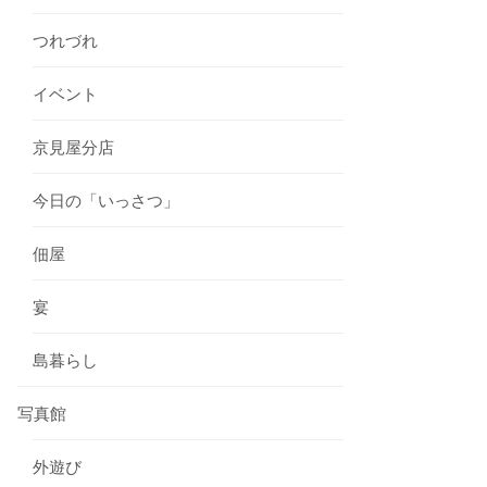
つれづれ
イベント
京見屋分店
今日の「いっさつ」
佃屋
宴
島暮らし
写真館
外遊び