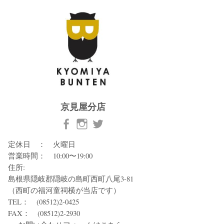
京見屋分店
定休日 ： 火曜日
営業時間： 10:00〜19:00
住所:
島根県隠岐郡隠岐の島町西町八尾3-81
（西町の福河童祠横が当店です）
TEL： (08512)2-0425
FAX： (08512)2-2930