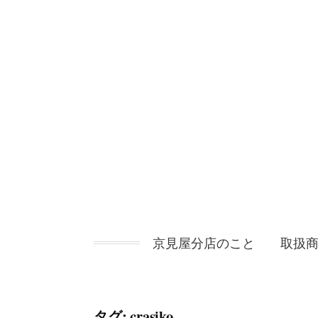
コ
ン
テ
ン
ツ
へ
ス
キ
ッ
プ
京見屋分店のこと
取扱
タグ:
crasiko