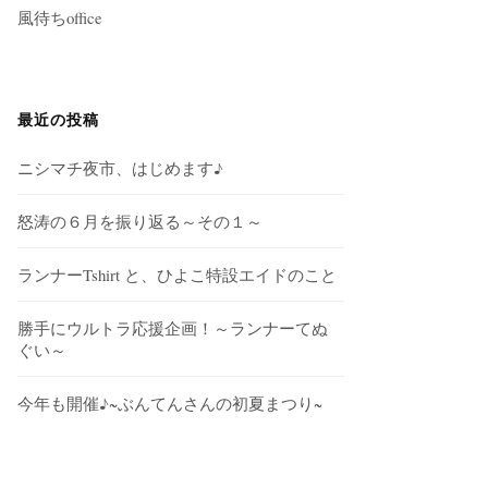
風待ちoffice
最近の投稿
ニシマチ夜市、はじめます♪
怒涛の６月を振り返る～その１～
ランナーTshirt と、ひよこ特設エイドのこと
勝手にウルトラ応援企画！～ランナーてぬ
ぐい～
今年も開催♪~ぶんてんさんの初夏まつり~