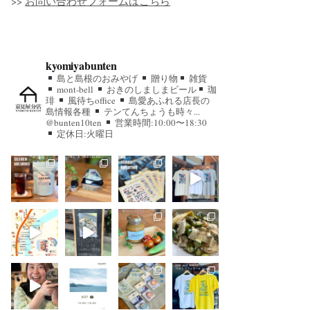
>>
お問い合わせフォームはこちら
kyomiyabunten
島と島根のおみやげ
贈り物
雑貨
mont-bell
おきのしましまビール
珈
琲
風待ちoffice
島愛あふれる店長の
島情報各種
テンてんちょうも時々...
@bunten10ten
営業時間:10:00〜18:30
定休日:火曜日