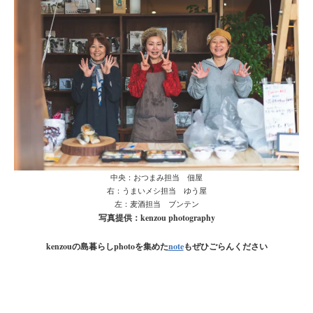
中央：おつまみ担当 佃屋
右：うまいメシ担当 ゆう屋
左：麦酒担当 ブンテン
写真提供：kenzou photography
kenzouの島暮らしphotoを集めた
note
もぜひごらんください