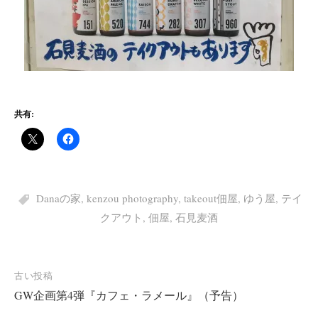
共有:
Danaの家
,
kenzou photography
,
takeout佃屋
,
ゆう屋
,
テイ
クアウト
,
佃屋
,
石見麦酒
投
古い投稿
GW企画第4弾『カフェ・ラメール』（予告）
稿