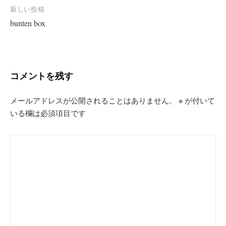
ナ
新しい投稿
ビ
bunten box
ゲ
ー
シ
コメントを残す
ョ
ン
メールアドレスが公開されることはありません。
※
が付いて
いる欄は必須項目です