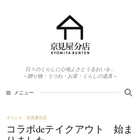
コ
ン
テ
ン
ツ
へ
ス
キ
日々のくらしに心地よさとうるおいを…
ッ
～贈り物・うつわ・お茶・くらしの道具～
プ
検
メニュー
索:
イベント
京見屋分店
/
コラボdeテイクアウト 始ま