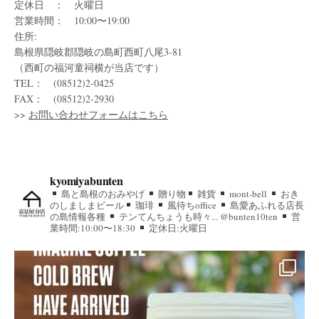
定休日 ： 火曜日
営業時間： 10:00〜19:00
住所:
島根県隠岐郡隠岐の島町西町八尾3-81
（西町の福河童祠横が当店です）
TEL： (08512)2-0425
FAX： (08512)2-2930
>>
お問い合わせフォームはこちら
kyomiyabunten
島と島根のおみやげ
贈り物
雑貨
mont-bell
おき
のしましまビール
珈琲
風待ちoffice
島愛あふれる店長
の島情報各種
テンてんちょうも時々... @bunten10ten
営
業時間:10:00〜18:30
定休日:火曜日