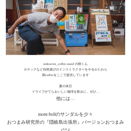
unknown_coffee.stand の樹くん
カヤックなど自然遊びのインストラクターをやるかたわら
樹coffeeをここで提供しています
夏の休日
ドライブがてらおいしい珈琲を飲みに、ぜひ…
他には…
mont-bellのサンダルを少々
おつまみ研究所の『隠岐島出張所』バージョンおつまみ
(^^♪