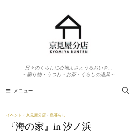
コ
ン
テ
ン
ツ
へ
ス
キ
日々のくらしに心地よさとうるおいを…
ッ
～贈り物・うつわ・お茶・くらしの道具～
プ
検
メニュー
索:
イベント
京見屋分店
島暮らし
/
/
『海の家』in 汐ノ浜