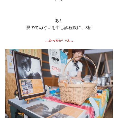
あと
夏のてぬぐいを申し訳程度に、3柄
…たった(;^_^A…