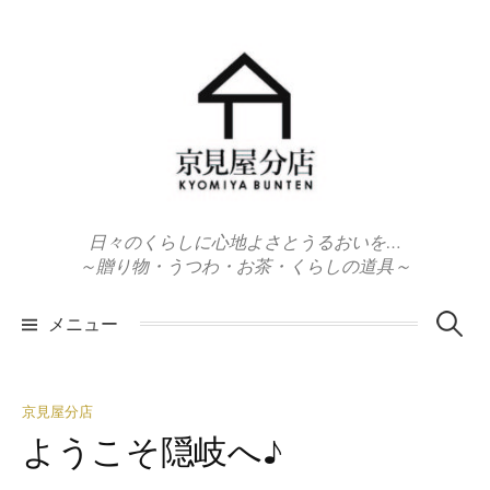
コ
ン
テ
ン
ツ
へ
ス
キ
日々のくらしに心地よさとうるおいを…
ッ
～贈り物・うつわ・お茶・くらしの道具～
プ
検
メニュー
索:
京見屋分店
ようこそ隠岐へ♪