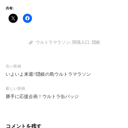
共有:
ウルトラマラソン
,
関係人口
,
隠岐
投
古い投稿
いよいよ来週!!隠岐の島ウルトラマラソン
稿
ナ
新しい投稿
ビ
勝手に応援企画！ウルトラ缶バッジ
ゲ
ー
シ
コメントを残す
ョ