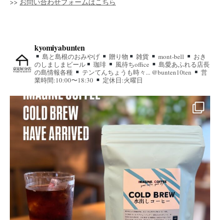
>>
お問い合わせフォームはこちら
kyomiyabunten
島と島根のおみやげ
贈り物
雑貨
mont-bell
おき
のしましまビール
珈琲
風待ちoffice
島愛あふれる店長
の島情報各種
テンてんちょうも時々... @bunten10ten
営
業時間:10:00〜18:30
定休日:火曜日