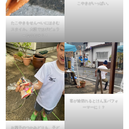
こやきがいっぱい。
たこやきをせんべいにはさむ
スタイル。大阪ではポピュラ
ーなのだそう！
客が途切れるとけん玉パフォ
ーマーに！？
お菓子のつかみどりも、子ど