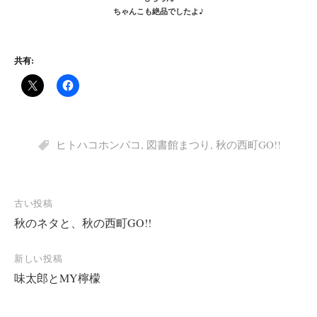
ちゃんこも絶品でしたよ♪
共有:
ヒトハコホンバコ
,
図書館まつり
,
秋の西町GO!!
投
古い投稿
秋のネタと、秋の西町GO!!
稿
ナ
新しい投稿
ビ
味太郎とMY檸檬
ゲ
ー