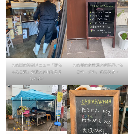
この日の特別メニュー「福ち
この扉の木村屋の新商品いち
ゃんこ鍋」が搬入されてきま
ごベーグル、気になる～
したよ♪