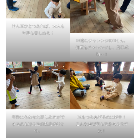
けん玉ひとつあれば、大人も
子供も楽しめる！
10連にチャレンジのHくん。
何度もチャレンジし、見事成
功～！
年齢にあわせた楽しみ方がで
玉をつみあげるのに夢中！
きるのもけん玉の魅力のひと
こんな遊び方もできるんです
つ。
ね！