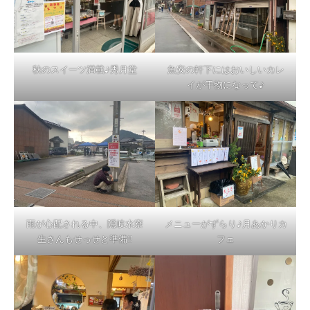
秋のスイーツ満載♪秀月堂
魚安の軒下にはおいしいカレ
イが干物になって♪
雨が心配される中、隠岐水寮
メニューがずらり♪月あかりカ
生さんもせっせと準備‼
フェ