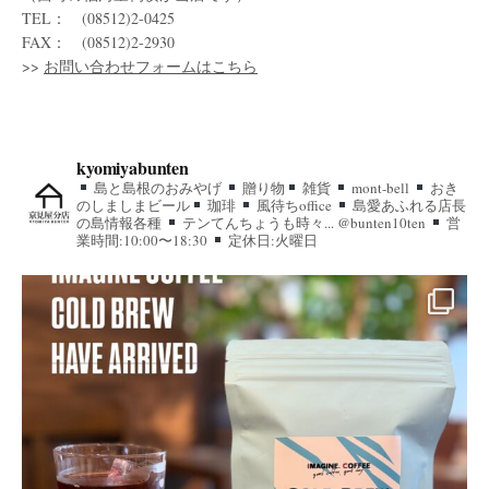
TEL： (08512)2-0425
FAX： (08512)2-2930
>>
お問い合わせフォームはこちら
kyomiyabunten
島と島根のおみやげ
贈り物
雑貨
mont-bell
おき
のしましまビール
珈琲
風待ちoffice
島愛あふれる店長
の島情報各種
テンてんちょうも時々... @bunten10ten
営
業時間:10:00〜18:30
定休日:火曜日