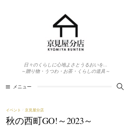
コ
ン
テ
ン
ツ
へ
ス
キ
日々のくらしに心地よさとうるおいを…
ッ
～贈り物・うつわ・お茶・くらしの道具～
プ
検
メニュー
索:
イベント
京見屋分店
/
秋の西町GO!～2023～