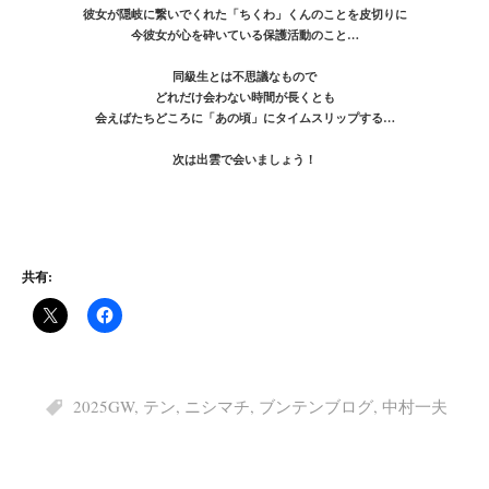
彼女が隠岐に繋いでくれた「ちくわ」くんのことを皮切りに
今彼女が心を砕いている保護活動のこと…
同級生とは不思議なもので
どれだけ会わない時間が長くとも
会えばたちどころに「あの頃」にタイムスリップする…
次は出雲で会いましょう！
共有:
2025GW
,
テン
,
ニシマチ
,
ブンテンブログ
,
中村一夫