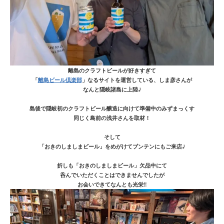
離島のクラフトビールが好きすぎて
「
離島ビール倶楽部
」なるサイトを運営している、しま彦さんが
なんと隠岐諸島に上陸♪
島後で隠岐初のクラフトビール醸造に向けて準備中のみずまっくす
同じく島前の浅井さんを取材！
そして
「おきのしましまビール」をめがけてブンテンにもご来店♪
折しも「おきのしましまビール」欠品中にて
呑んでいただくことはできませんでしたが
お会いできてなんとも光栄‼