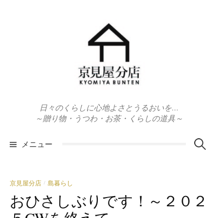
コ
ン
テ
ン
ツ
へ
ス
キ
日々のくらしに心地よさとうるおいを…
ッ
～贈り物・うつわ・お茶・くらしの道具～
プ
検
メニュー
索:
京見屋分店
島暮らし
/
おひさしぶりです！～２０２