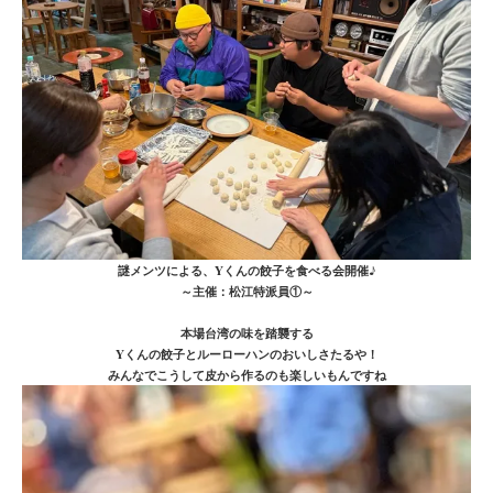
謎メンツによる、Yくんの餃子を食べる会開催♪
～主催：松江特派員①～
本場台湾の味を踏襲する
Yくんの餃子とルーローハンのおいしさたるや！
みんなでこうして皮から作るのも楽しいもんですね