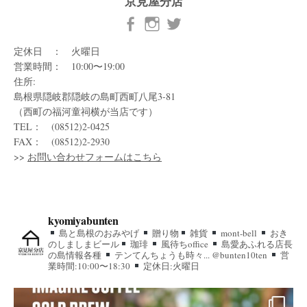
京見屋分店
定休日 ： 火曜日
営業時間： 10:00〜19:00
住所:
島根県隠岐郡隠岐の島町西町八尾3-81
（西町の福河童祠横が当店です）
TEL： (08512)2-0425
FAX： (08512)2-2930
>>
お問い合わせフォームはこちら
kyomiyabunten
島と島根のおみやげ
贈り物
雑貨
mont-bell
おき
のしましまビール
珈琲
風待ちoffice
島愛あふれる店長
の島情報各種
テンてんちょうも時々... @bunten10ten
営
業時間:10:00〜18:30
定休日:火曜日