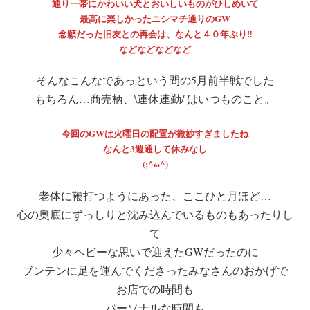
通り一帯にかわいい犬とおいしいものがひしめいて
最高に楽しかったニシマチ通りのGW
念願だった旧友との再会は、なんと４０年ぶり‼
などなどなどなど
そんなこんなであっという間の5月前半戦でした
もちろん…商売柄、\連休連勤/ はいつものこと。
今回のGWは火曜日の配置が微妙すぎましたね
なんと3週通して休みなし
(;^ω^)
老体に鞭打つようにあった、ここひと月ほど…
心の奥底にずっしりと沈み込んでいるものもあったりし
て
少々ヘビーな思いで迎えたGWだったのに
ブンテンに足を運んでくださったみなさんのおかげで
お店での時間も
パーソナルな時間も