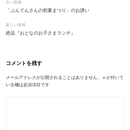
投
古い投稿
「ぶんてんさんの初夏まつり」のお誘い
稿
ナ
新しい投稿
ビ
絶品『おとなのお子さまランチ』
ゲ
ー
シ
コメントを残す
ョ
ン
メールアドレスが公開されることはありません。
※
が付いて
いる欄は必須項目です