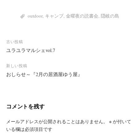
outdoor
,
キャンプ
,
金曜夜の読書会
,
隠岐の島
投
古い投稿
ユラユラマルシェvol.7
稿
ナ
新しい投稿
ビ
おしらせ～『2月の居酒屋ゆう屋』
ゲ
ー
シ
コメントを残す
ョ
ン
メールアドレスが公開されることはありません。
※
が付いて
いる欄は必須項目です