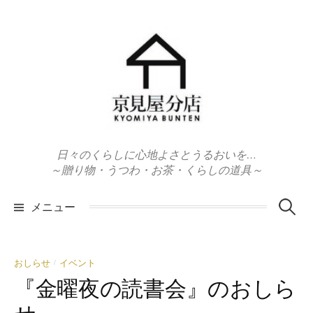
コ
ン
テ
ン
ツ
へ
ス
キ
日々のくらしに心地よさとうるおいを…
ッ
～贈り物・うつわ・お茶・くらしの道具～
プ
検
メニュー
索:
おしらせ
イベント
/
『金曜夜の読書会』のおしら