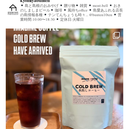
kyomiyabunten
島と島根のおみやげ
贈り物
雑貨
mont-bell
おき
のしましまビール
珈琲
風待ちoffice
島愛あふれる店長
の島情報各種
テンてんちょうも時々... @bunten10ten
営
業時間:10:00〜18:30
定休日:火曜日