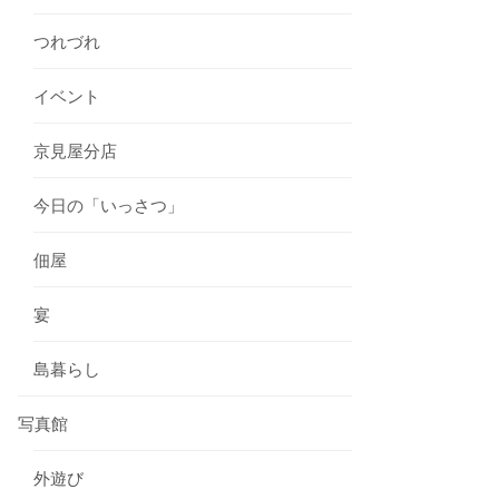
つれづれ
イベント
京見屋分店
今日の「いっさつ」
佃屋
宴
島暮らし
写真館
外遊び