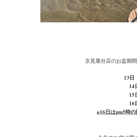
京見屋分店のお盆期間
13
1
1
1
※16日はpm5