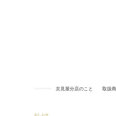
コ
ン
テ
ン
ツ
へ
ス
キ
ッ
プ
京見屋分店のこと
取扱
おしらせ