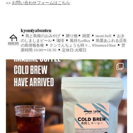
>>
お問い合わせフォームはこちら
kyomiyabunten
島と島根のおみやげ
贈り物
雑貨
mont-bell
おき
のしましまビール
珈琲
風待ちoffice
島愛あふれる店長
の島情報各種
テンてんちょうも時々... @bunten10ten
営
業時間:10:00〜18:30
定休日:火曜日