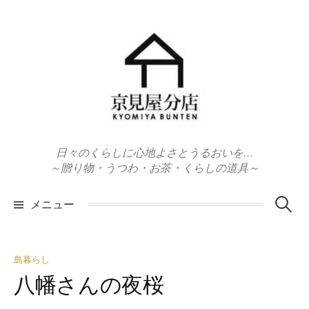
コ
ン
テ
ン
ツ
へ
ス
キ
日々のくらしに心地よさとうるおいを…
ッ
～贈り物・うつわ・お茶・くらしの道具～
プ
検
メニュー
索:
島暮らし
八幡さんの夜桜