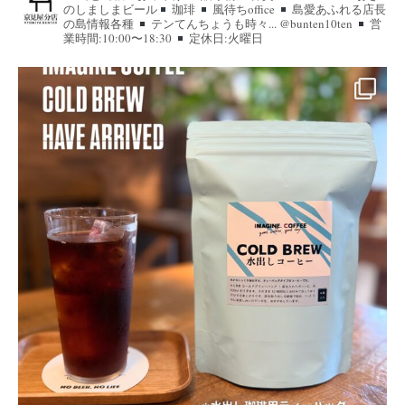
のしましまビール
珈琲
風待ちoffice
島愛あふれる店長
の島情報各種
テンてんちょうも時々... @bunten10ten
営
業時間:10:00〜18:30
定休日:火曜日