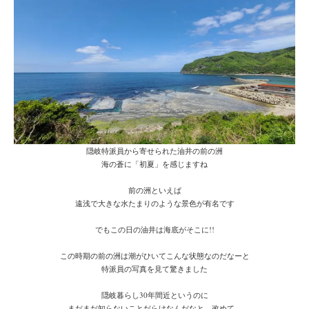
隠岐特派員から寄せられた油井の前の洲
海の蒼に「初夏」を感じますね
前の洲といえば
遠浅で大きな水たまりのような景色が有名です
でもこの日の油井は海底がそこに!!
この時期の前の洲は潮がひいてこんな状態なのだなーと
特派員の写真を見て驚きました
隠岐暮らし30年間近というのに
まだまだ知らないことだらけなんだなと、改めて。