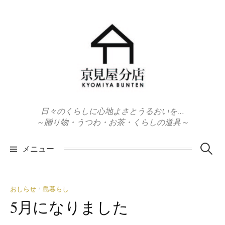
コ
ン
テ
ン
ツ
へ
ス
キ
日々のくらしに心地よさとうるおいを…
ッ
～贈り物・うつわ・お茶・くらしの道具～
プ
検
メニュー
索:
おしらせ
島暮らし
/
5月になりました