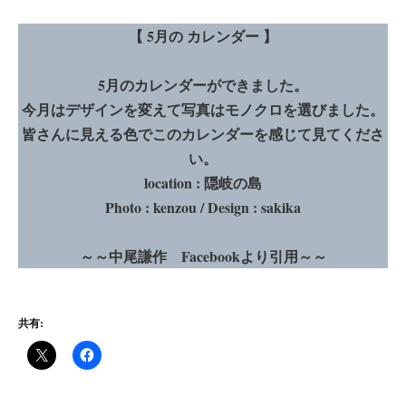
【 5月の カレンダー 】
5月のカレンダーができました。
今月はデザインを変えて写真はモノクロを選びました。
皆さんに見える色でこのカレンダーを感じて見てくださ
い。
location : 隠岐の島
Photo : kenzou / Design : sakika
～～中尾謙作 Facebookより引用～～
共有: