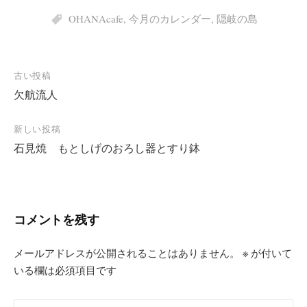
OHANAcafe
,
今月のカレンダー
,
隠岐の島
投
古い投稿
欠航流人
稿
ナ
新しい投稿
ビ
石見焼 もとしげのおろし器とすり鉢
ゲ
ー
シ
コメントを残す
ョ
ン
メールアドレスが公開されることはありません。
※
が付いて
いる欄は必須項目です