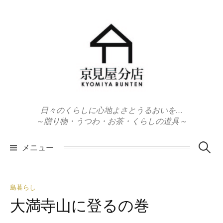
コ
ン
テ
ン
ツ
へ
ス
キ
日々のくらしに心地よさとうるおいを…
ッ
～贈り物・うつわ・お茶・くらしの道具～
プ
検
メニュー
索:
島暮らし
大満寺山に登るの巻