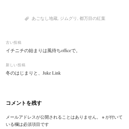
あごなし地蔵
,
ジムグリ
,
都万目の紅葉
投
古い投稿
イチニチの始まりは風待ちofficeで。
稿
ナ
新しい投稿
ビ
冬のはじまりと、Juke Link
ゲ
ー
シ
コメントを残す
ョ
ン
メールアドレスが公開されることはありません。
※
が付いて
いる欄は必須項目です