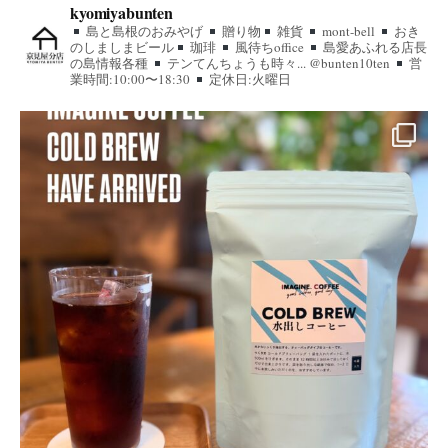
kyomiyabunten
島と島根のおみやげ
贈り物
雑貨
mont-bell
おき
のしましまビール
珈琲
風待ちoffice
島愛あふれる店長
の島情報各種
テンてんちょうも時々... @bunten10ten
営
業時間:10:00〜18:30
定休日:火曜日