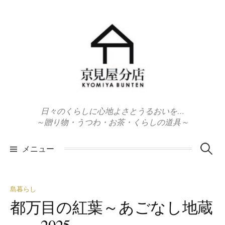
コ
ン
テ
ン
ツ
へ
ス
キ
日々のくらしに心地よさとうるおいを…
ッ
～贈り物・うつわ・お茶・くらしの道具～
プ
検
メニュー
索:
島暮らし
都万目の紅葉～あごなし地蔵