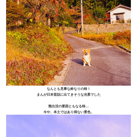
なんとも見事な鈴なりの柿！
まんが日本昔話に出てきそうな光景でした
熊出没の要因ともなる柿…
今や、本土ではあり得ない景色。