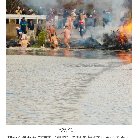
やがて…
櫓から外れたご神木（根竹）を担ぎ上げて海からあがり