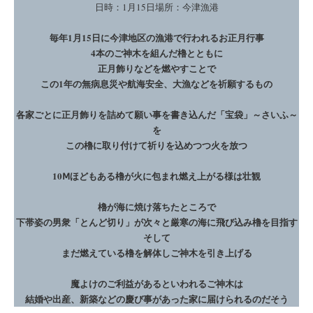
日時：1月15日場所：今津漁港
毎年1月15日に今津地区の漁港で行われるお正月行事
4本のご神木を組んだ櫓とともに
正月飾りなどを燃やすことで
この1年の無病息災や航海安全、大漁などを祈願するもの
各家ごとに正月飾りを詰めて願い事を書き込んだ「宝袋」～さいふ～
を
この櫓に取り付けて祈りを込めつつ火を放つ
10Ⅿほどもある櫓が火に包まれ燃え上がる様は壮観
櫓が海に焼け落ちたところで
下帯姿の男衆「とんど切り」が次々と厳寒の海に飛び込み櫓を目指す
そして
まだ燃えている櫓を解体しご神木を引き上げる
魔よけのご利益があるといわれるご神木は
結婚や出産、新築などの慶び事があった家に届けられるのだそう