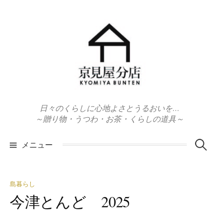
コ
ン
テ
ン
ツ
へ
ス
キ
日々のくらしに心地よさとうるおいを…
ッ
～贈り物・うつわ・お茶・くらしの道具～
プ
検
メニュー
索:
島暮らし
今津とんど 2025