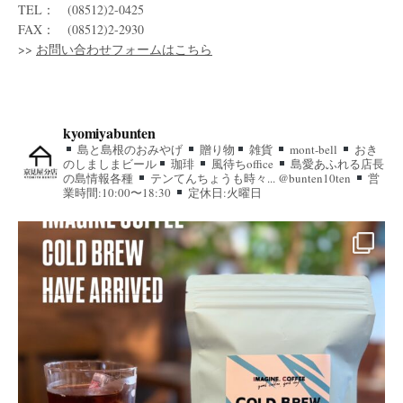
TEL： (08512)2-0425
FAX： (08512)2-2930
>>
お問い合わせフォームはこちら
kyomiyabunten
島と島根のおみやげ
贈り物
雑貨
mont-bell
おき
のしましまビール
珈琲
風待ちoffice
島愛あふれる店長
の島情報各種
テンてんちょうも時々... @bunten10ten
営
業時間:10:00〜18:30
定休日:火曜日