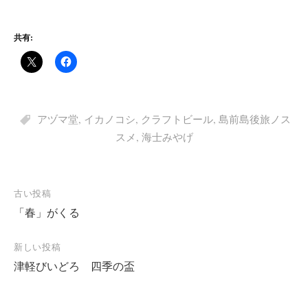
共有:
アヅマ堂
,
イカノコシ
,
クラフトビール
,
島前島後旅ノス
スメ
,
海士みやげ
投
古い投稿
「春」がくる
稿
ナ
新しい投稿
ビ
津軽びいどろ 四季の盃
ゲ
ー