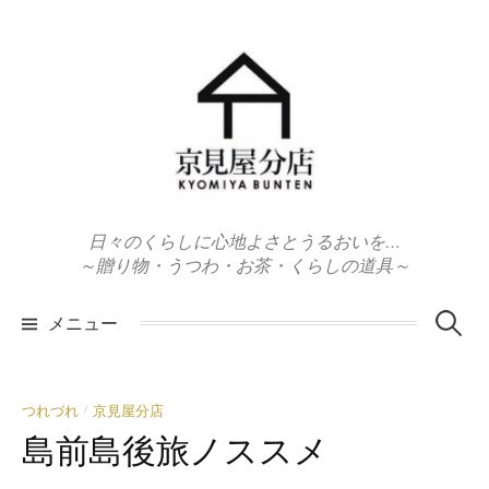
コ
ン
テ
ン
ツ
へ
ス
キ
日々のくらしに心地よさとうるおいを…
ッ
～贈り物・うつわ・お茶・くらしの道具～
プ
検
メニュー
索:
つれづれ
京見屋分店
/
島前島後旅ノススメ