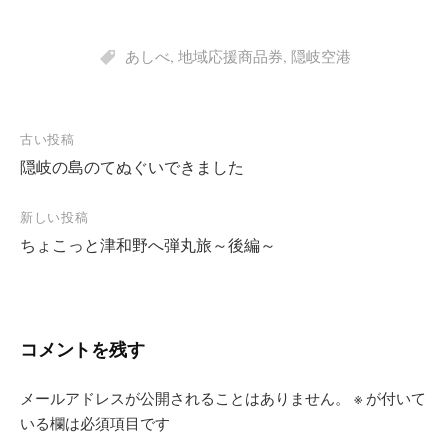
あしべ
,
地域応援商品券
,
隠岐空港
投
古い投稿
隠岐の島のてぬぐいできました
稿
ナ
新しい投稿
ビ
ちょこっと津和野へ弾丸旅～後編～
ゲ
ー
シ
コメントを残す
ョ
ン
メールアドレスが公開されることはありません。
※
が付いて
いる欄は必須項目です