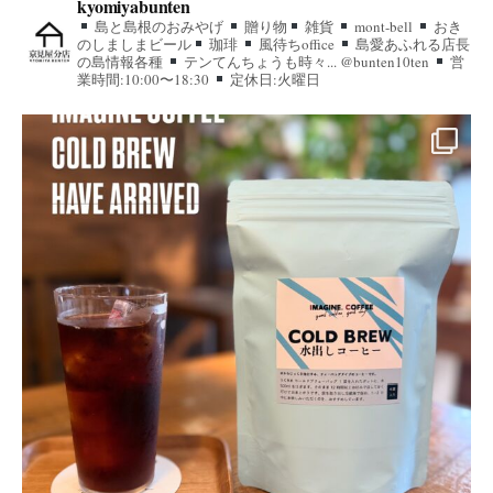
kyomiyabunten
島と島根のおみやげ
贈り物
雑貨
mont-bell
おき
のしましまビール
珈琲
風待ちoffice
島愛あふれる店長
の島情報各種
テンてんちょうも時々... @bunten10ten
営
業時間:10:00〜18:30
定休日:火曜日