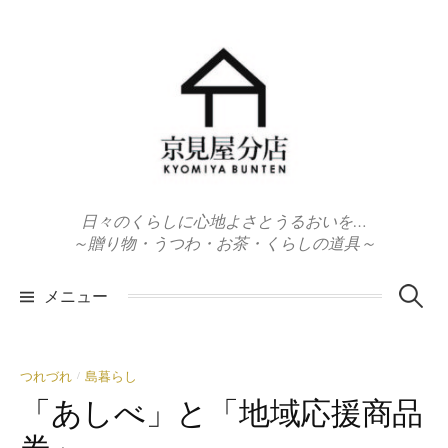
コ
ン
テ
ン
ツ
へ
ス
キ
日々のくらしに心地よさとうるおいを…
ッ
～贈り物・うつわ・お茶・くらしの道具～
プ
検
メニュー
索:
つれづれ
島暮らし
/
「あしべ」と「地域応援商品