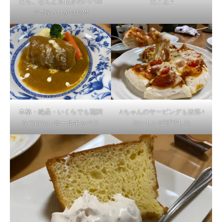
たら、なんと玉ねぎのババロ
たこと♪
ア!!おいしかった!!!
本格・絶品・いくらでも冠詞
Aちゃんのサービングも抜群♪
をつけたいロールキャベツ
おいしいピザでした