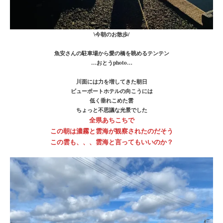
\今朝のお散歩/
魚安さんの駐車場から愛の橋を眺めるテンテン
…おとうphoto…
川面には力を増してきた朝日
ビューポートホテルの向こうには
低く垂れこめた雲
ちょっと不思議な光景でした
全県あちこちで
この朝は濃霧と雲海が観察されたのだそう
この雲も、、、雲海と言ってもいいのか？