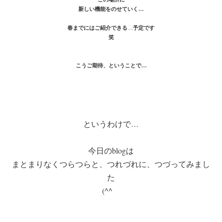
新しい機能をのせていく…
春までにはご紹介できる
予定です
…
笑
こうご期待、ということで…
というわけで…
今日のblogは
まとまりなくつらつらと、つれづれに、つづってみまし
た
(^^ゞ