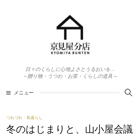
コ
ン
テ
ン
ツ
へ
ス
キ
日々のくらしに心地よさとうるおいを…
ッ
～贈り物・うつわ・お茶・くらしの道具～
プ
検
メニュー
索:
つれづれ
島暮らし
/
冬のはじまりと、山小屋会議