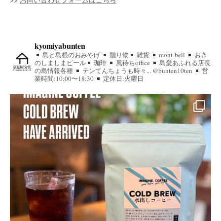
kyomiyabunten
島と島根のおみやげ
贈り物
雑貨
mont-bell
おき
のしましまビール
珈琲
風待ちoffice
島愛あふれる店長
の島情報各種
テンてんちょうも時々... @bunten10ten
営
業時間:10:00〜18:30
定休日:火曜日