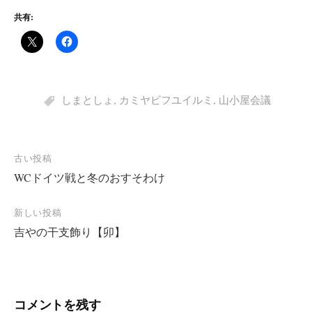
共有:
しまとしょ
,
カミヤビフユイルミ
,
山小屋会議
投
古い投稿
WCドイツ戦と冬のおすそわけ
稿
ナ
新しい投稿
ビ
吉やの干支飾り【卯】
ゲ
ー
シ
コメントを残す
ョ