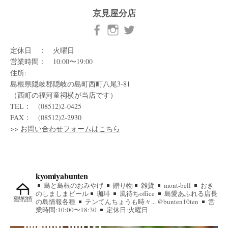
京見屋分店
定休日 ： 火曜日
営業時間： 10:00〜19:00
住所:
島根県隠岐郡隠岐の島町西町八尾3-81
（西町の福河童祠横が当店です）
TEL： (08512)2-0425
FAX： (08512)2-2930
>>
お問い合わせフォームはこちら
kyomiyabunten
島と島根のおみやげ
贈り物
雑貨
mont-bell
おき
のしましまビール
珈琲
風待ちoffice
島愛あふれる店長
の島情報各種
テンてんちょうも時々... @bunten10ten
営
業時間:10:00〜18:30
定休日:火曜日