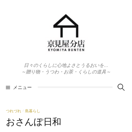
コ
ン
テ
ン
ツ
へ
ス
キ
日々のくらしに心地よさとうるおいを…
ッ
～贈り物・うつわ・お茶・くらしの道具～
プ
検
メニュー
索:
つれづれ
島暮らし
/
おさんぽ日和