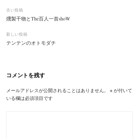
投
古い投稿
燻製干物とThe百人一首shoW
稿
ナ
新しい投稿
ビ
テンテンのオトモダチ
ゲ
ー
シ
コメントを残す
ョ
ン
メールアドレスが公開されることはありません。
※
が付いて
いる欄は必須項目です