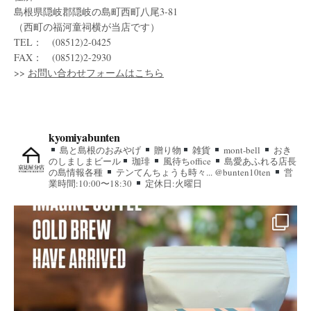
島根県隠岐郡隠岐の島町西町八尾3-81
（西町の福河童祠横が当店です）
TEL： (08512)2-0425
FAX： (08512)2-2930
>>
お問い合わせフォームはこちら
kyomiyabunten
島と島根のおみやげ
贈り物
雑貨
mont-bell
おき
のしましまビール
珈琲
風待ちoffice
島愛あふれる店長
の島情報各種
テンてんちょうも時々... @bunten10ten
営
業時間:10:00〜18:30
定休日:火曜日