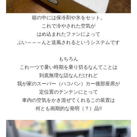
箱の中には保冷剤や氷をセット。
これで冷やされた空気が
はめ込まれたファンによって
ぶい～～～んと送風されるというシステムです
もちろん
これ一つで暑い時期を乗り切るなんてことは
到底無理な話なんだけれど
我が家のスーパー（ハコバン）カー後部座席が
定位置のテンテンにとって
車内の空気をかき混ぜてくれるこの装置は
何とも画期的な発明（？）品‼