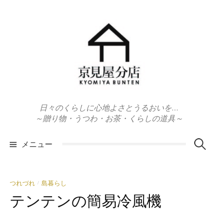
コ
ン
テ
ン
ツ
へ
ス
キ
日々のくらしに心地よさとうるおいを…
ッ
～贈り物・うつわ・お茶・くらしの道具～
プ
検
メニュー
索:
つれづれ
島暮らし
/
テンテンの簡易冷風機