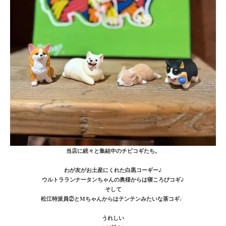
当店に続々と集結中のチビコギたち。
わが友がお土産にくれた白黒コーギー♪
ウルトラランナータンちゃんの奥様からは寝ころびコギ♪
そして
松江特派員②とMちゃんからはテンテンみたいな茶コギ♩
うれしい