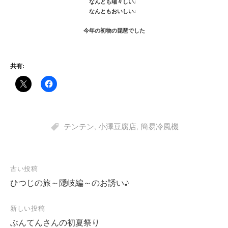
なんとも瑞々しい♩
なんともおいしい♩
今年の初物の琵琶でした
共有:
テンテン
,
小澤豆腐店
,
簡易冷風機
投
古い投稿
ひつじの旅～隠岐編～のお誘い♪
稿
ナ
新しい投稿
ビ
ぶんてんさんの初夏祭り