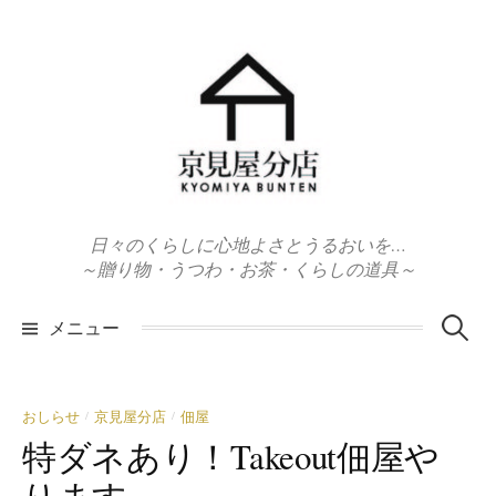
コ
ン
テ
ン
ツ
へ
ス
キ
日々のくらしに心地よさとうるおいを…
ッ
～贈り物・うつわ・お茶・くらしの道具～
プ
検
メニュー
索:
おしらせ
京見屋分店
佃屋
/
/
特ダネあり！Takeout佃屋や