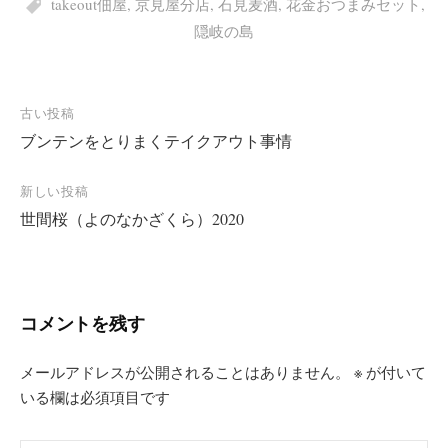
takeout佃屋
,
京見屋分店
,
石見麦酒
,
花金おつまみセット
,
隠岐の島
投
古い投稿
ブンテンをとりまくテイクアウト事情
稿
ナ
新しい投稿
ビ
世間桜（よのなかざくら）2020
ゲ
ー
シ
コメントを残す
ョ
ン
メールアドレスが公開されることはありません。
※
が付いて
いる欄は必須項目です