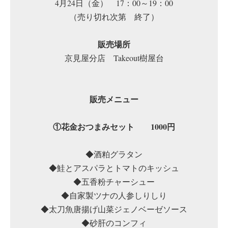
4月24日（金） 17：00～19：00
（売り切れ次第 終了）
販売場所
京見屋分店 Takeout樹屋台
販売メニュー
①花金おつまみセット 1000円
◆酒粕グラタン
◆鮭とアスパラとトマトのキッシュ
◆五香粉チャーシュー
◆自家製ツナの人参しりしり
◆太刀魚唐揚げ山菜ジェノベーゼソース
◆砂肝のコンフィ