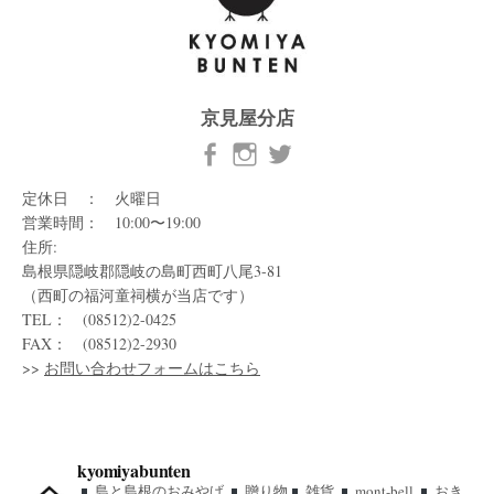
京見屋分店
定休日 ： 火曜日
営業時間： 10:00〜19:00
住所:
島根県隠岐郡隠岐の島町西町八尾3-81
（西町の福河童祠横が当店です）
TEL： (08512)2-0425
FAX： (08512)2-2930
>>
お問い合わせフォームはこちら
kyomiyabunten
島と島根のおみやげ
贈り物
雑貨
mont-bell
おき