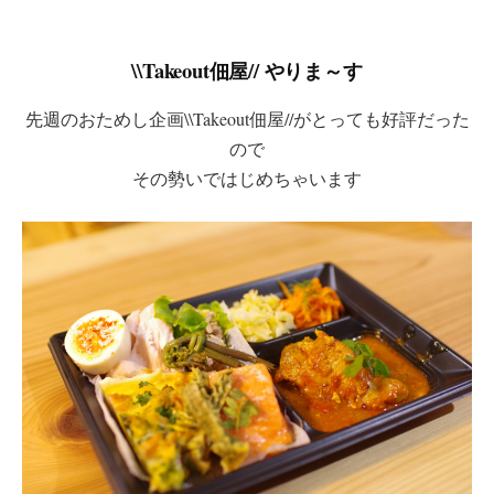
\\Takeout佃屋// やりま～す
先週のおためし企画\\Takeout佃屋//がとっても好評だった
ので
その勢いではじめちゃいます