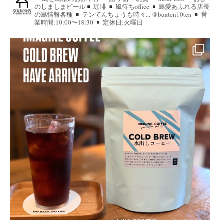
のしましまビール
珈琲
風待ちoffice
島愛あふれる店長
の島情報各種
テンてんちょうも時々... @bunten10ten
営
業時間:10:00〜18:30
定休日:火曜日